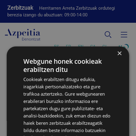
Zerbitzuak
Herritarren Arreta Zerbitzuak ordutegi
berezia izango du abuztuan: 09:00-14:00
ES
FR
EN
CA
GL
×
Machine translation
Webgune honek cookieak
erabiltzen ditu
Sartu
Cookieak erabiltzen ditugu edukia,
iragarkiak pertsonalizatzeko eta gure
Erabiltzaile-izena
trafikoa aztertzeko. Gure webgunearen
erabilerari buruzko informazioa ere
partekatzen dugu gure publizitate- eta
analisi-bazkideekin, zuk eman diezun edo
Pasahitza
haiek beren zerbitzuak erabiltzeagatik
bildu duten beste informazio batzuekin