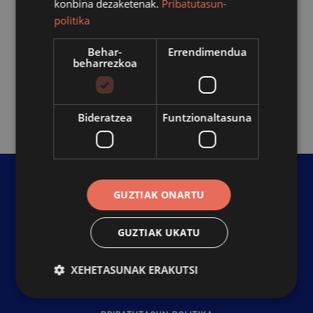
konbina dezaketenak.
Pribatutasun-
politika
Saioa hasi
Behar-
Errendimendua
beharrezkoa
Arazoak webgunean sartzerakoan?
Laguntza lortu
.
Bideratzea
Funtzionaltasuna
943157200 |
GUZTIAK ONARTU
azpeitia@azpeitia.eus
Plaza Nagusia Plaza, 5 |
GUZTIAK UKATU
20730 Azpeitia,
Gipuzkoa
XEHETASUNAK ERAKUTSI
IRISGARRITASUNA
KONTAKTUA