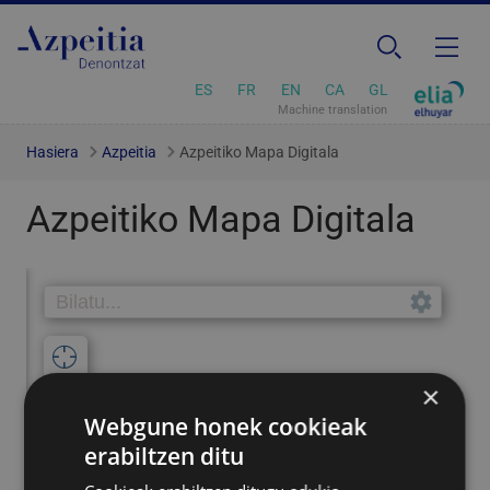
ES
FR
EN
CA
GL
Machine translation
Hasiera
Azpeitia
Azpeitiko Mapa Digitala
Azpeitiko Mapa Digitala
×
Webgune honek cookieak
erabiltzen ditu