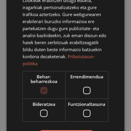
Cookieak erabiltzen ditugu edukia,
iragarkiak pertsonalizatzeko eta gure
trafikoa aztertzeko. Gure webgunearen
erabilerari buruzko informazioa ere
partekatzen dugu gure publizitate- eta
analisi-bazkideekin, zuk eman diezun edo
haiek beren zerbitzuak erabiltzeagatik
bildu duten beste informazio batzuekin
konbina dezaketenak.
Pribatutasun-
politika
Behar-
Errendimendua
beharrezkoa
Bideratzea
Funtzionaltasuna