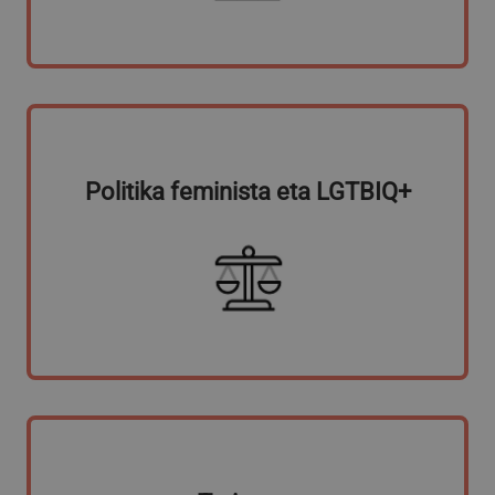
VISITOR_PRIVACY_METADATA
5 hilabete
YouTube
Google Pribatutasun Politika
4 aste
.youtube.com
Politika feminista eta LGTBIQ+