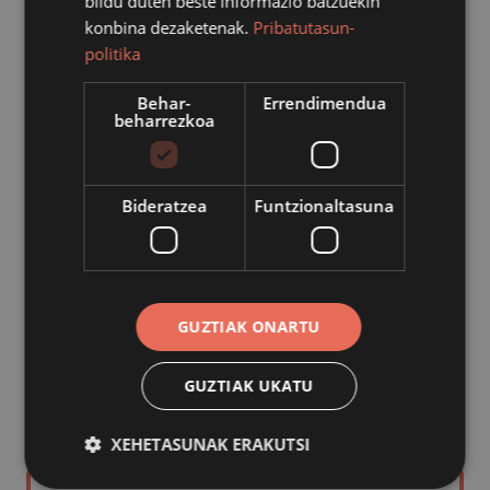
bildu duten beste informazio batzuekin
konbina dezaketenak.
Pribatutasun-
politika
Behar-
Errendimendua
beharrezkoa
Bideratzea
Funtzionaltasuna
Ingurumena
GUZTIAK ONARTU
GUZTIAK UKATU
XEHETASUNAK ERAKUTSI