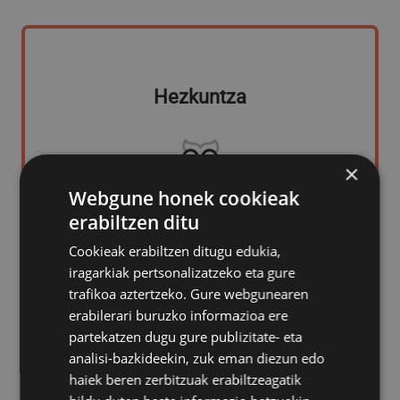
Hezkuntza
×
Webgune honek cookieak
erabiltzen ditu
Cookieak erabiltzen ditugu edukia,
iragarkiak pertsonalizatzeko eta gure
trafikoa aztertzeko. Gure webgunearen
erabilerari buruzko informazioa ere
partekatzen dugu gure publizitate- eta
Hirigintza
analisi-bazkideekin, zuk eman diezun edo
haiek beren zerbitzuak erabiltzeagatik