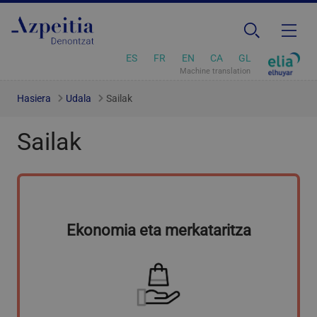
ES
FR
EN
CA
GL
Machine translation
Hasiera
Udala
Sailak
Sailak
Ekonomia eta merkataritza