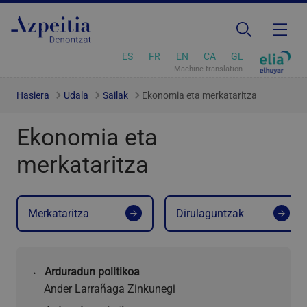
ES
FR
EN
CA
GL
Machine translation
Hasiera
Udala
Sailak
Ekonomia eta merkataritza
Ekonomia eta
merkataritza
Merkataritza
Dirulaguntzak
Arduradun politikoa
Ander Larrañaga Zinkunegi