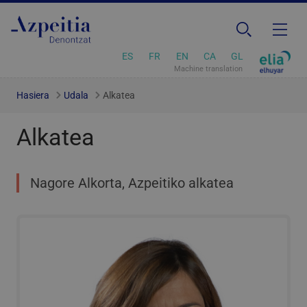
ES
FR
EN
CA
GL
Machine translation
Hasiera
Udala
Alkatea
Alkatea
Nagore Alkorta, Azpeitiko alkatea