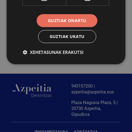
Tokiko Gobernu Batzordea
GUZTIAK ONARTU
Batzorde berriemaileak
GUZTIAK UKATU
Baltzuak
XEHETASUNAK ERAKUTSI
Behar-beharrezkoa
Errendimendua
Bideratzea
Funtzionaltasuna
943157200 |
azpeitia@azpeitia.eus
Behar-beharrezkoak diren cookiek webgunearen
oinarrizko funtzionalitateak ahalbidetzen dituzte,
Plaza Nagusia Plaza, 5 |
esate baterako erabiltzaileen saioa hastea eta
20730 Azpeitia,
kontuen kudeaketa. Webgunea ezin da behar bezala
Gipuzkoa
erabili guztiz beharrezkoak diren cookierik gabe.
Hornitzailea
/
Izena
Iraungitzea
Domeinua