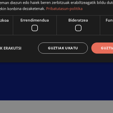
a.eus
eman diezun edo haiek beren zerbitzuak erabiltzeagatik bildu dut
ekin konbina dezaketenak.
Pribatutasun-politika
ezkoa
Errendimendua
Bideratzea
Fun
orpena
(PDF)
K ERAKUTSI
GUZTIAK UKATU
GUZTI
IRISG
Behar-beharrezkoa
Errendimendua
Bideratzea
Funtzionaltasuna
ren cookiek webgunearen oinarrizko funtzionalitateak ahalbidetzen dituzte, esate bat
tuen kudeaketa. Webgunea ezin da behar bezala erabili guztiz beharrezkoak diren cooki
Hornitzailea
/
Iraungitzea
Azalpena
Domeinua
nt
urte bat
Cookie hau Cookie-Script.com zerbitzu
CookieScript
bisitarien cookien baimenaren hobesp
www.azpeitia.eus
Beharrezkoa da Cookie-Script.com co