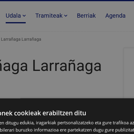
Udala
Tramiteak
Berriak
Agenda
r Larrañaga Larrañaga
añaga Larrañaga
 Kultura batzordekidea. 1991tik 1999ra Udaleko
ek cookieak erabiltzen ditu
ia izan da eta 2023a geroztik. Uemako
en ditugu edukia, iragarkiak pertsonalizatzeko eta gure trafikoa a
lerari buruzko informazioa ere partekatzen dugu gure publizitate