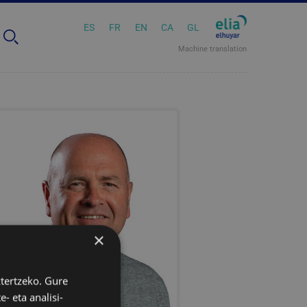
ES
FR
EN
CA
GL
Machine translation
×
ztertzeko. Gure
- eta analisi-