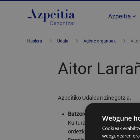
Azpeitia
Hasiera
Udala
Aginte organoak
Aito
Aitor Larr
Azpeitiko Udalean zinegotzia.
Batzordeburua
: Euskara eta
Webgune hon
Kultura eta euskara zinegotz
Cookieak erabiltz
ordezkaria.
webgunearen erabi