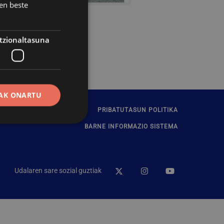
en beste
tzionaltasuna
AK ONARTU
ARRITASUNA
KONTAKTUA
PRIBATUTASUN POLITIKA
BARNE INFORMAZIO SISTEMA
erako erabiltzaileen
Udalaren sare sozial guztiak
erik gabe.
ak erabiltzen du
enak gogoratzeko.
okie banderak ondo