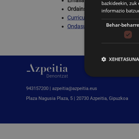
Emaila
:
ailarranaga@azpeiti
bazkideekin, zuk 
Ordainsariak
: -
informazio batzu
Curriculuma
(PDF)
Behar-beharr
Ondasunen eta aktibitate ait
XEHETASUNA
943157200 |
azpeitia@azpeitia.eus
Plaza Nagusia Plaza, 5 | 20730 Azpeitia, Gipuzkoa
Behar-beharrezkoak di
saioa hastea eta kon
Izena
CookieScriptConse