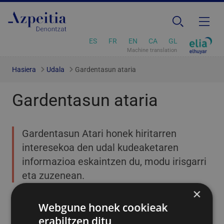
ES
FR
EN
CA
GL
Machine translation
Hasiera
Udala
Gardentasun ataria
Gardentasun ataria
Gardentasun Atari honek hiritarren
interesekoa den udal kudeaketaren
informazioa eskaintzen du, modu irisgarri
eta zuzenean.
×
Webgune honek cookieak
erabiltzen ditu