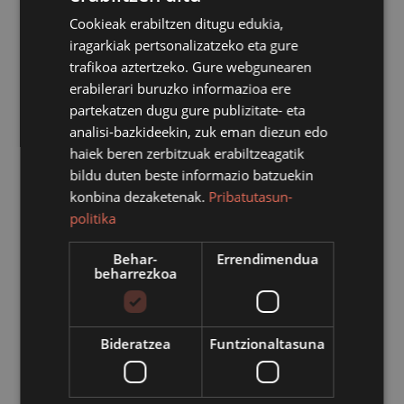
Cookieak erabiltzen ditugu edukia,
Erakundeari eta antolamenduari buruzko
iragarkiak pertsonalizatzeko eta gure
informazioa
trafikoa aztertzeko. Gure webgunearen
erabilerari buruzko informazioa ere
Informazio juridiko-normatiboa eta
partekatzen dugu gure publizitate- eta
hartutako erabakien informazioa
analisi-bazkideekin, zuk eman diezun edo
haiek beren zerbitzuak erabiltzeagatik
bildu duten beste informazio batzuekin
Kudeaketa publikoari buruzko
konbina dezaketenak.
Pribatutasun-
informazioa: kontratuak, hitzarmenak eta
politika
dirulaguntzak
Behar-
Errendimendua
beharrezkoa
Erakundearen zerbitzurako langileei
buruzko informazioa
Bideratzea
Funtzionaltasuna
Informazio ekonomiko-finantzarioa eta
aurrekontuei buruzko informazioa