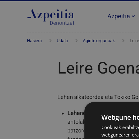
Azpeitia
Hasiera
Udala
Aginte organoak
Leir
Leire Goen
Lehen alkateordea eta Tokiko Go
Lehendakaria
: Ekonomia mer
Webgune hon
antolaketa eta langileria. Gi
Cookieak erabiltz
batzordeko lehendakaria. Azpe
webgunearen erabi