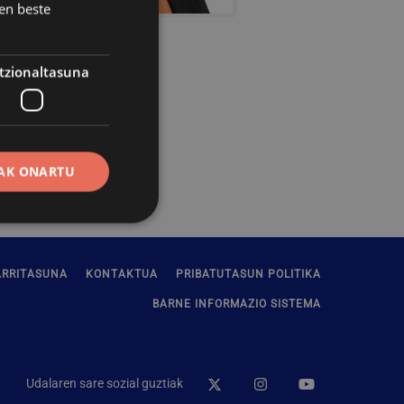
en beste
tzionaltasuna
AK ONARTU
ARRITASUNA
KONTAKTUA
PRIBATUTASUN POLITIKA
erako erabiltzaileen
BARNE INFORMAZIO SISTEMA
erik gabe.
ak erabiltzen du
Udalaren sare sozial guztiak
enak gogoratzeko.
okie banderak ondo