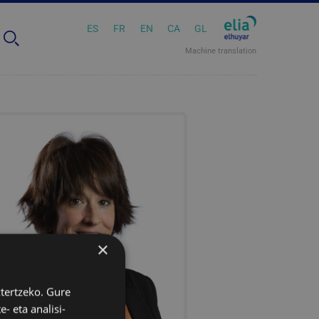
ES
FR
EN
CA
GL
Machine translation
×
ztertzeko. Gure
- eta analisi-