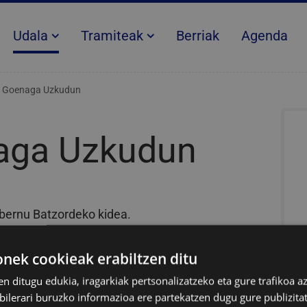
Udala
Tramiteak
Berriak
Agenda
e Goenaga Uzkudun
aga Uzkudun
bernu Batzordeko kidea.
kataritza eta turismoa. Ogasuna, barne
ek cookieak erabiltzen ditu
zarte Beharrak, Politika Feministak eta
LGTBIQ
+
en ditugu edukia, iragarkiak pertsonalizatzeko eta gure trafikoa a
itia Berritzen S.A.-ko eta Ingurugiro
lerari buruzko informazioa ere partekatzen dugu gure publizitate