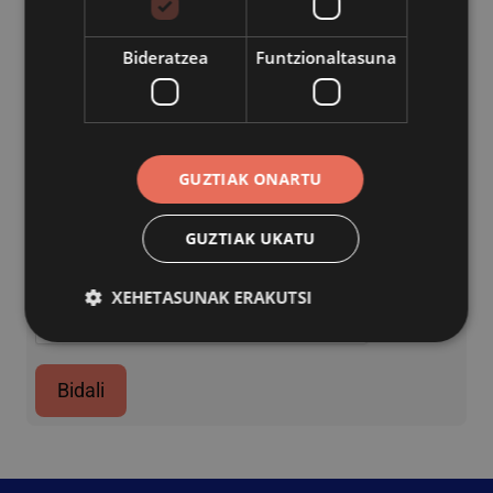
Bideratzea
Funtzionaltasuna
GUZTIAK ONARTU
GUZTIAK UKATU
captcha
XEHETASUNAK ERAKUTSI
Behar-beharrezkoa
Errendimendua
Bidali
Bideratzea
Funtzionaltasuna
Behar-beharrezkoak diren cookiek webgunearen
oinarrizko funtzionalitateak ahalbidetzen dituzte,