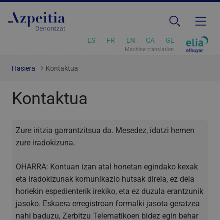
ES
FR
EN
CA
GL
Machine translation
Hasiera
Kontaktua
Kontaktua
Zure iritzia garrantzitsua da. Mesedez, idatzi hemen
zure iradokizuna.
OHARRA: Kontuan izan atal honetan egindako kexak
eta iradokizunak komunikazio hutsak direla, ez dela
horiekin espedienterik irekiko, eta ez duzula erantzunik
jasoko. Eskaera erregistroan formalki jasota geratzea
nahi baduzu, Zerbitzu Telematikoen bidez egin behar