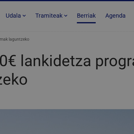
Udala
Tramiteak
Berriak
Agenda
amak laguntzeko
0€ lankidetza prog
zeko