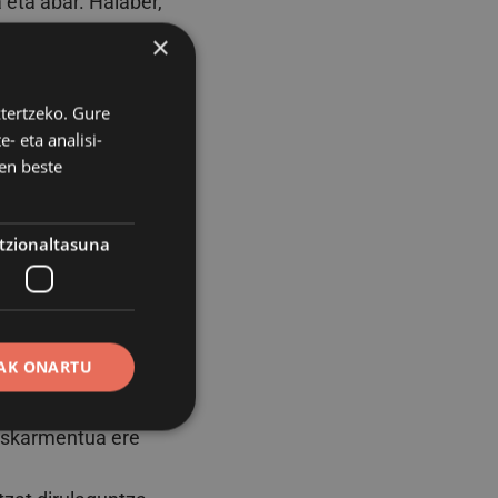
eta abar. Halaber,
en humanitariorako
×
ztertzeko. Gure
- eta analisi-
en beste
tzionaltasuna
giria, hala
AK ONARTU
tzan eta
 eskarmentua ere