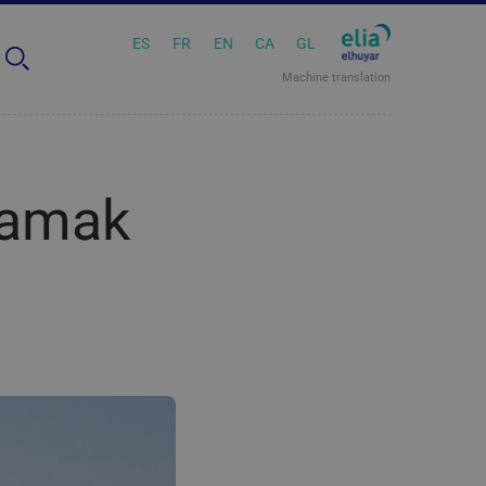
ES
FR
EN
CA
GL
Machine translation
ramak