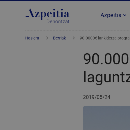
Azpeitia
Hasiera
Berriak
90.0000€ lankidetza progr
90.000
lagunt
2019/05/24