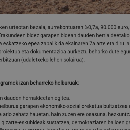
ken urteotan bezala, aurrekontuaren %0,7a, 90.000 euro, 
rakundeen bidez garapen bidean dauden herrialdeetako
 eskatzeko epea zabalik da ekainaren 7a arte eta diru l
proiektua eta dokumentazioa aurkeztu beharko dute egu
erbitzuan (udaletxeko lehen solairua).
ogramek izan beharreko helburuak:
n dauden herrialdeetan egitea.
helburua garapen ekonomiko-sozial orekatua bultzatzea e
 arlo zehatz hauetan, hain zuzen ere osasuna, hezkuntza
eta gizarte-eskubideak sustatzea, demokraziaren balioe