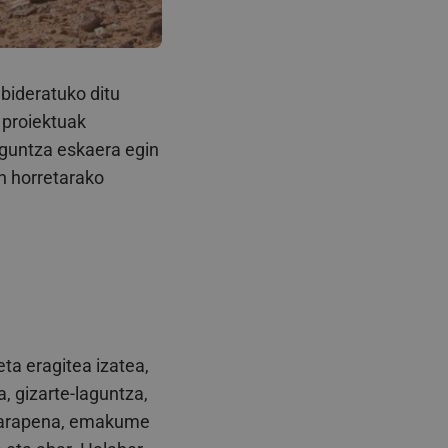
bideratuko ditu
 proiektuak
aguntza eskaera egin
n horretarako
ta eragitea izatea,
, gizarte-laguntza,
n garapena, emakume