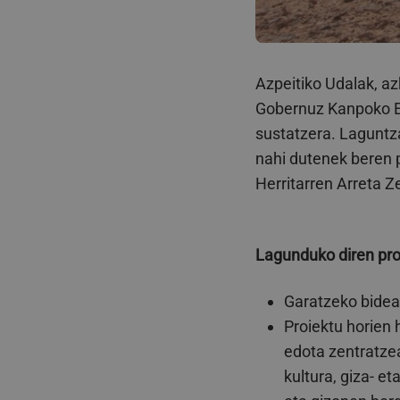
Azpeitiko Udalak, az
Gobernuz Kanpoko E
sustatzera. Laguntza
nahi dutenek beren 
Herritarren Arreta Z
Lagunduko diren pr
Garatzeko bidea
Proiektu horien 
edota zentratzea
kultura, giza- 