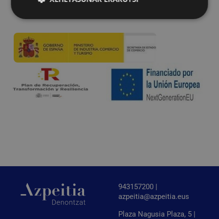
Behar-beharrezkoa
Errendimendua
Bideratzea
Funtzionaltasuna
Behar-beharrezkoak diren cookiek webgunearen
oinarrizko funtzionalitateak ahalbidetzen dituzte,
esate baterako erabiltzaileen saioa hastea eta
kontuen kudeaketa. Webgunea ezin da behar bezala
erabili guztiz beharrezkoak diren cookierik gabe.
Hornitzailea
/
Izena
Iraungitzea
Domeinua
CookieScriptConsent
urte bat
CookieScript
www.azpeitia.eus
943157200 |
azpeitia@azpeitia.eus
Plaza Nagusia Plaza, 5 |