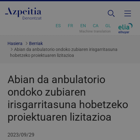
ES
FR
EN
CA
GL
Machine translation
Hasiera
Berriak
Abian da anbulatorio ondoko zubiaren irisgarritasuna
hobetzeko proiektuaren lizitazioa
Abian da anbulatorio
ondoko zubiaren
irisgarritasuna hobetzeko
proiektuaren lizitazioa
2023/09/29