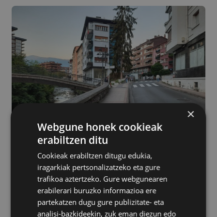
×
Webgune honek cookieak
erabiltzen ditu
Cookieak erabiltzen ditugu edukia,
iragarkiak pertsonalizatzeko eta gure
Bi fasetan banatu zuen Azpeitiko udalak anbulatorio
trafikoa aztertzeko. Gure webgunearen
ondoko zubiaren irisgarritasuna hobetzeko proiektua.
erabilerari buruzko informazioa ere
Lehen faseko obrak 2020an egin ziren, eta bigarreneko
partekatzen dugu gure publizitate- eta
lanak lizitatuko ditu orain. Interesa dutenek urriaren 16ra
analisi-bazkideekin, zuk eman diezun edo