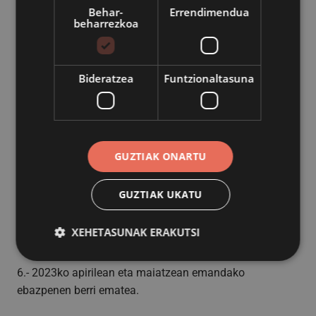
Behar-
Errendimendua
beharrezkoa
1.- Udalbatzak 2023ko martxoaren 7an, maiatzaren 2an
eta maiatzaren 4an egindako bilkuren aktak onartzea.
Bideratzea
Funtzionaltasuna
2.- 2022. Ekitaldiko Kontu Orokorra onartzea.
3.- Udalaren eta bere organismoen Lanpostu Zerrenda
onartzea.
GUZTIAK ONARTU
4.- 2022ko eragozpenei buruzko kontuhartzailearen
txostenaren berri ematea.
GUZTIAK UKATU
5. 2023ko aurrekontuan 3. Kreditu aldaketaren berri
XEHETASUNAK ERAKUTSI
ematea.
6.- 2023ko apirilean eta maiatzean emandako
ebazpenen berri ematea.
Behar-beharrezkoa
Errendimendua
Bideratzea
Funtzionaltasuna