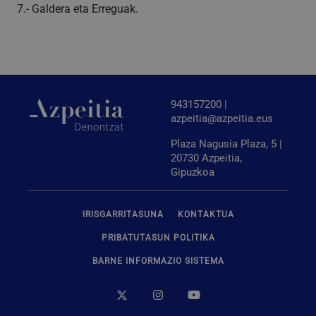
7.- Galdera eta Erreguak.
Behar-beharrezkoak diren cookiek webgunearen
oinarrizko funtzionalitateak ahalbidetzen dituzte,
esate baterako erabiltzaileen saioa hastea eta
kontuen kudeaketa. Webgunea ezin da behar bezala
erabili guztiz beharrezkoak diren cookierik gabe.
Hornitzailea
/
Izena
Iraungitzea
Domeinua
943157200 |
CookieScriptConsent
urte bat
azpeitia@azpeitia.eus
CookieScript
www.azpeitia.eus
Plaza Nagusia Plaza, 5 |
20730 Azpeitia,
Gipuzkoa
IRISGARRITASUNA
KONTAKTUA
PRIBATUTASUN POLITIKA
BARNE INFORMAZIO SISTEMA
VISITOR_PRIVACY_METADATA
5 hilabete
YouTube
Google Pribatutasun Politika
4 aste
.youtube.com