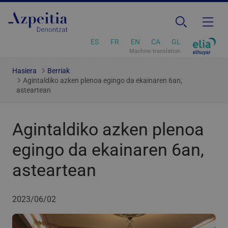
ES
FR
EN
CA
GL
Machine translation
Hasiera
Berriak
Agintaldiko azken plenoa egingo da ekainaren 6an,
asteartean
Agintaldiko azken plenoa
egingo da ekainaren 6an,
asteartean
2023/06/02