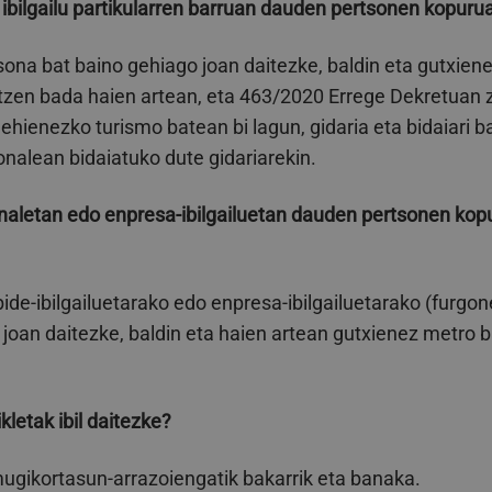
ibilgailu partikularren barruan dauden pertsonen kopuru
tsona bat baino gehiago joan daitezke, baldin eta gutxie
atzen bada haien artean, eta 463/2020 Errege Dekretuan
ehienezko turismo batean bi lagun, gidaria eta bidaiari ba
nalean bidaiatuko dute gidariarekin.
ionaletan edo enpresa-ibilgailuetan dauden pertsonen ko
bide-ibilgailuetarako edo enpresa-ibilgailuetarako (furgon
a joan daitezke, baldin eta haien artean gutxienez metro 
kletak ibil daitezke?
mugikortasun-arrazoiengatik bakarrik eta banaka.