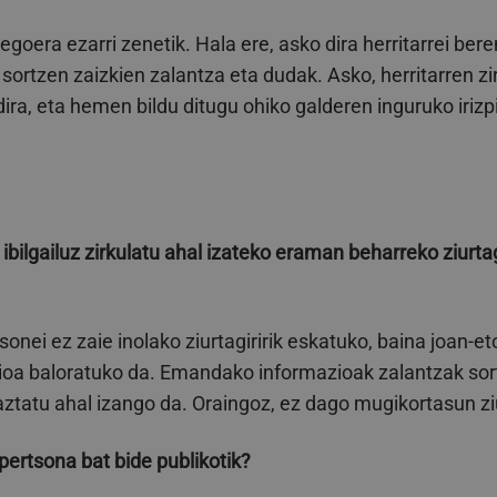
goera ezarri zenetik. Hala ere, asko dira herritarrei bere
rtzen zaizkien zalantza eta dudak. Asko, herritarren zi
dira, eta hemen bildu ditugu ohiko galderen inguruko irizp
ibilgailuz zirkulatu ahal izateko eraman beharreko ziurtag
sonei ez zaie inolako ziurtagiririk eskatuko, baina joan-eto
a baloratuko da. Emandako informazioak zalantzak sort
aztatu ahal izango da. Oraingoz, ez dago mugikortasun ziurt
 pertsona bat bide publikotik?