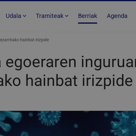
Udala
Tramiteak
Berriak
Agenda
zarritako hainbat irizpide
 egoeraren ingurua
ako hainbat irizpide