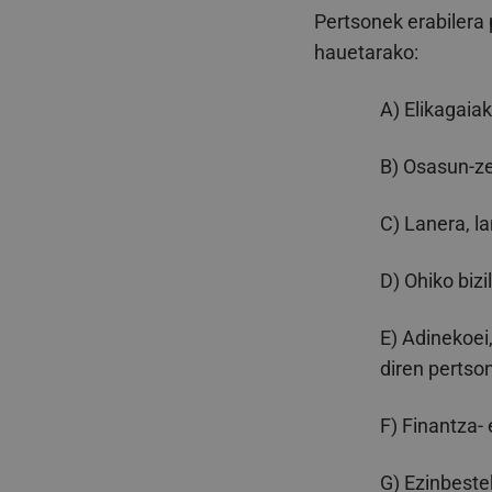
Pertsonek erabilera 
hauetarako:
A) Elikagaia
B) Osasun-ze
C) Lanera, l
D) Ohiko bizi
E) Adinekoei
diren pertso
F) Finantza-
G) Ezinbeste