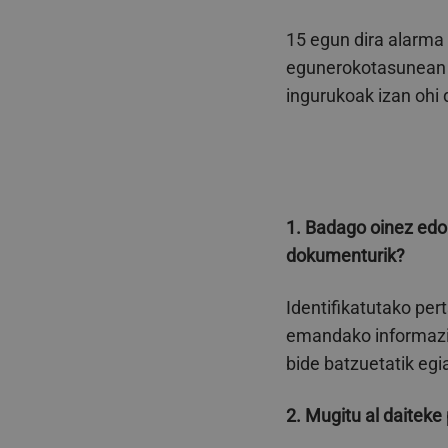
15 egun dira alarma e
egunerokotasunean so
ingurukoak izan ohi 
1. Badago oinez edo 
dokumenturik?
Identifikatutako pert
emandako informazio
bide batzuetatik egi
2. Mugitu al daiteke