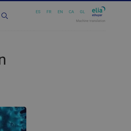
ES
FR
EN
CA
GL
Machine translation
n