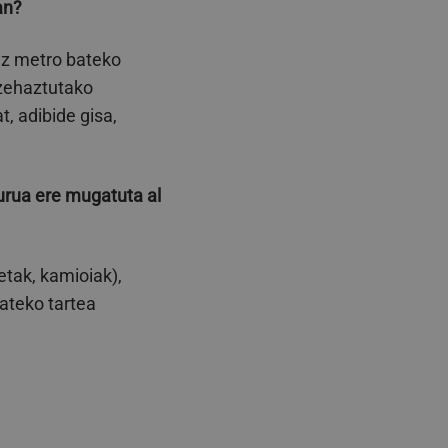
an?
nez metro bateko
 zehaztutako
t, adibide gisa,
purua ere mugatuta al
etak, kamioiak),
bateko tartea