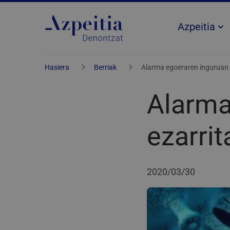
Azpeitia
Hasiera
Berriak
Alarma egoeraren inguruan e
Alarma
ezarrit
2020/03/30