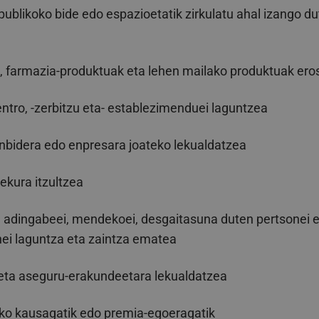
publikoko bide edo espazioetatik zirkulatu ahal izango d
k, farmazia-produktuak eta lehen mailako produktuak ero
ntro, -zerbitzu eta- establezimenduei laguntzea
anbidera edo enpresara joateko lekualdatzea
lekura itzultzea
, adingabeei, mendekoei, desgaitasuna duten pertsonei e
nei laguntza eta zaintza ematea
 eta aseguru-erakundeetara lekualdatzea
ko kausagatik edo premia-egoeragatik