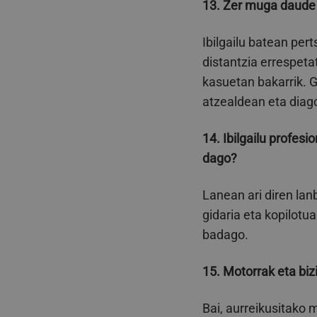
13. Zer muga daude 
Ibilgailu batean per
distantzia errespet
kasuetan bakarrik. G
atzealdean eta diago
14. Ibilgailu profes
dago?
Lanean ari diren lan
gidaria eta kopilotu
badago.
15. Motorrak eta bizi
Bai, aurreikusitako 