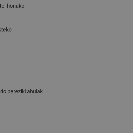
ute, honako
steko
do bereziki ahulak