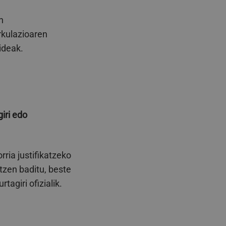
n
rkulazioaren
ideak.
iri edo
rria justifikatzeko
zen baditu, beste
agiri ofizialik.