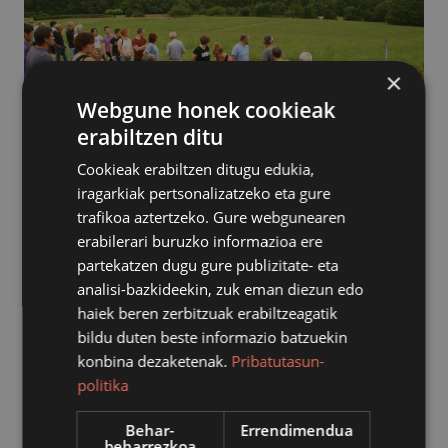
×
Webgune honek cookieak
erabiltzen ditu
Cookieak erabiltzen ditugu edukia,
iragarkiak pertsonalizatzeko eta gure
trafikoa aztertzeko. Gure webgunearen
erabilerari buruzko informazioa ere
Ostiralean aurkeztuko dute Amillubi Lurra Taupaka
partekatzen dugu gure publizitate- eta
analisi-bazkideekin, zuk eman diezun edo
proiektua Azpeitiko Azoka Plazan, 19:00etan. Biolurren
haiek beren zerbitzuak erabiltzeagatik
egitasmoa da, eta sustatzaileetako bat da Azpeitiko
bildu duten beste informazio batzuekin
Udala.
konbina dezaketenak.
Pribatutasun-
politika
Zestoako Iraeta auzoko Amillubi baserria eta haren lur
Behar-
Errendimendua
eta basoak modu kolektiboan erosita, bi helburu nagusi
beharrezkoa