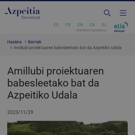
ES
FR
EN
CA
GL
Machine translation
Hasiera
Berriak
Amillubi proiektuaren babesleetako bat da Azpeitiko Udala
Amillubi proiektuaren
babesleetako bat da
Azpeitiko Udala
2023/11/29