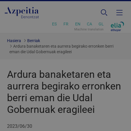
ES
FR
EN
CA
GL
Machine translation
Hasiera
Berriak
Ardura banaketaren eta aurrera begirako erronken berri
eman die Udal Gobernuak eragileei
Ardura banaketaren eta
aurrera begirako erronken
berri eman die Udal
Gobernuak eragileei
2023/06/30