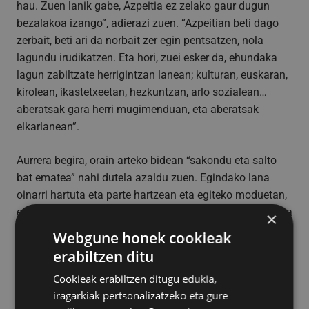
hau. Zuen lanik gabe, Azpeitia ez zelako gaur dugun
bezalakoa izango”, adierazi zuen. “Azpeitian beti dago
zerbait, beti ari da norbait zer egin pentsatzen, nola
lagundu irudikatzen. Eta hori, zuei esker da, ehundaka
lagun zabiltzate herrigintzan lanean; kulturan, euskaran,
kirolean, ikastetxeetan, hezkuntzan, arlo sozialean…
aberatsak gara herri mugimenduan, eta aberatsak
elkarlanean”.
Aurrera begira, orain arteko bidean “sakondu eta salto
bat ematea” nahi dutela azaldu zuen. Egindako lana
oinarri hartuta eta parte hartzean eta egiteko moduetan,
elkarlanean, hobetzea. Azpeitiarrak erdigunean jarrita eta
×
azpeitiar guztientzat gobernatuko dutela ere azpimarratu
Webgune honek cookieak
nahi izan zuen.
erabiltzen ditu
Cookieak erabiltzen ditugu edukia,
Herri duinagoa, aktiboagoa, iraunkorragoa, bizigarriagoa
iragarkiak pertsonalizatzeko eta gure
eta errotuagoa egitea izango dute erronka. “Inor atzean