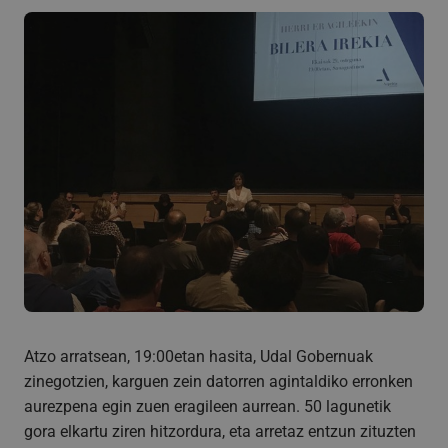
Atzo arratsean, 19:00etan hasita, Udal Gobernuak
zinegotzien, karguen zein datorren agintaldiko erronken
aurezpena egin zuen eragileen aurrean. 50 lagunetik
gora elkartu ziren hitzordura, eta arretaz entzun zituzten