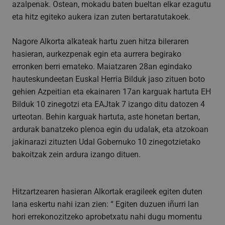
azalpenak. Ostean, mokadu baten bueltan elkar ezagutu
eta hitz egiteko aukera izan zuten bertaratutakoek.
Nagore Alkorta alkateak hartu zuen hitza bileraren
hasieran, aurkezpenak egin eta aurrera begirako
erronken berri emateko. Maiatzaren 28an egindako
hauteskundeetan Euskal Herria Bilduk jaso zituen boto
gehien Azpeitian eta ekainaren 17an karguak hartuta EH
Bilduk 10 zinegotzi eta EAJtak 7 izango ditu datozen 4
urteotan. Behin karguak hartuta, aste honetan bertan,
ardurak banatzeko plenoa egin du udalak, eta atzokoan
jakinarazi zituzten Udal Gobernuko 10 zinegotzietako
bakoitzak zein ardura izango dituen.
Hitzartzearen hasieran Alkortak eragileek egiten duten
lana eskertu nahi izan zien: “ Egiten duzuen iñurri lan
hori errekonozitzeko aprobetxatu nahi dugu momentu