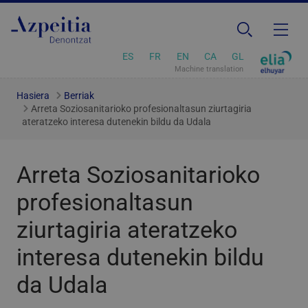
ES
FR
EN
CA
GL
Machine translation
Hasiera
Berriak
Arreta Soziosanitarioko profesionaltasun ziurtagiria
ateratzeko interesa dutenekin bildu da Udala
Arreta Soziosanitarioko
profesionaltasun
ziurtagiria ateratzeko
interesa dutenekin bildu
da Udala