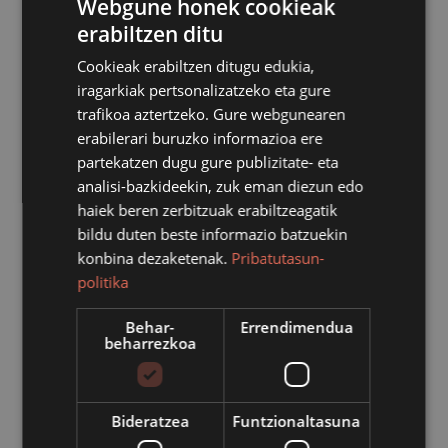
Webgune honek cookieak
erabiltzen ditu
Cookieak erabiltzen ditugu edukia,
iragarkiak pertsonalizatzeko eta gure
trafikoa aztertzeko. Gure webgunearen
erabilerari buruzko informazioa ere
partekatzen dugu gure publizitate- eta
analisi-bazkideekin, zuk eman diezun edo
haiek beren zerbitzuak erabiltzeagatik
bildu duten beste informazio batzuekin
konbina dezaketenak.
Pribatutasun-
politika
Behar-
Errendimendua
beharrezkoa
Asteburuan bi tailer izango dira ekoetxean. 'Arte eta
natura' ekimenaren baitan, taila eta bustin tailerrak
izango dira. Larunbatean, uztailaren 9an, 11:00etatik
Bideratzea
Funtzionaltasuna
13:00etara bitartean, egurrezko giltzatakoak egiten