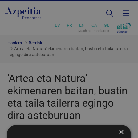
ES
FR
EN
CA
GL
Machine translation
Hasiera
Berriak
'Artea eta Natura' ekimenaren baitan, bustin eta taila tailerra
egingo dira asteburuan
'Artea eta Natura'
ekimenaren baitan, bustin
eta taila tailerra egingo
dira asteburuan
×
2022/07/05