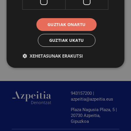
ikasiko dute. Tailerra 8 urtetik gorako haurrei
zuzendurikoa da. Hurrengo egunean, uztailaren 10ean,
igandean, bustinezko sorkuntzen inguruko saioa izango
GUZTIAK ONARTU
da. Ekintza hau familiei zuzendurikoa da. Bi ikastaroak
doakoak dira, baina aurrez izena eman behar da, plaza
mugatuak daudelako. Horretarako nahikoa da 943 81 24
GUZTIAK UKATU
48 telefonora deitu edo
info.azpeitia@ekoetxea.eus
e-
postara mezu bat bidaltzea.
XEHETASUNAK ERAKUTSI
Behar-beharrezkoa
Errendimendua
Bideratzea
Funtzionaltasuna
943157200 |
Behar-beharrezkoak diren cookiek webgunearen
azpeitia@azpeitia.eus
oinarrizko funtzionalitateak ahalbidetzen dituzte,
esate baterako erabiltzaileen saioa hastea eta
Plaza Nagusia Plaza, 5 |
kontuen kudeaketa. Webgunea ezin da behar bezala
20730 Azpeitia,
erabili guztiz beharrezkoak diren cookierik gabe.
Gipuzkoa
Hornitzailea
/
Izena
Iraungitzea
Domeinua