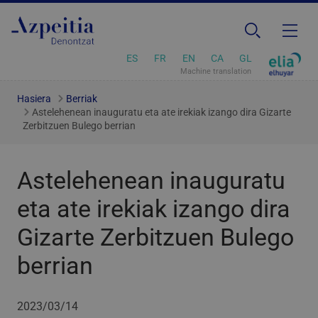
ES
FR
EN
CA
GL
Machine translation
Hasiera
Berriak
Astelehenean inauguratu eta ate irekiak izango dira Gizarte
Zerbitzuen Bulego berrian
Astelehenean inauguratu
eta ate irekiak izango dira
Gizarte Zerbitzuen Bulego
berrian
2023/03/14