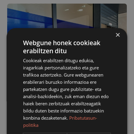
×
Webgune honek cookieak
erabiltzen ditu
Cookieak erabiltzen ditugu edukia,
iragarkiak pertsonalizatzeko eta gure
trafikoa aztertzeko. Gure webgunearen
erabilerari buruzko informazioa ere
partekatzen dugu gure publizitate- eta
analisi-bazkideekin, zuk eman diezun edo
haiek beren zerbitzuak erabiltzeagatik
Gizarte Zerbitzuen bulego berriak abian izango dira
bildu duten beste informazio batzuekin
astelehenetik, martxoaren 20tik, aurrera. 1766ko
konbina dezaketenak.
Pribatutasun-
Matxinada Kaleko 3-4 zenbakira, Artetxe aurrera, joan
politika
beharko dute hemendik aurrera zerbitzua jaso nahi