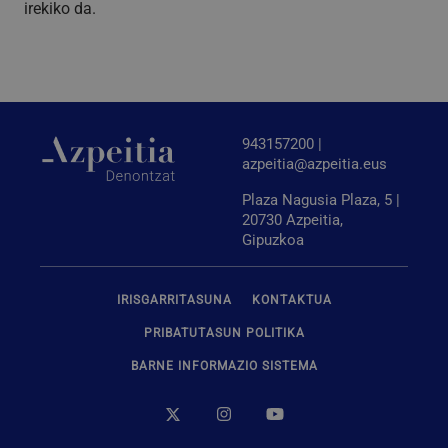
irekiko da.
Behar-beharrezkoak diren cookiek webgunearen
oinarrizko funtzionalitateak ahalbidetzen dituzte,
esate baterako erabiltzaileen saioa hastea eta
kontuen kudeaketa. Webgunea ezin da behar bezala
erabili guztiz beharrezkoak diren cookierik gabe.
Hornitzailea
/
Izena
Iraungitzea
Domeinua
943157200 |
azpeitia@azpeitia.eus
CookieScriptConsent
urte bat
CookieScript
www.azpeitia.eus
Plaza Nagusia Plaza, 5 |
20730 Azpeitia,
Gipuzkoa
IRISGARRITASUNA
KONTAKTUA
PRIBATUTASUN POLITIKA
BARNE INFORMAZIO SISTEMA
VISITOR_PRIVACY_METADATA
5 hilabete
YouTube
Google Pribatutasun Politika
4 aste
.youtube.com