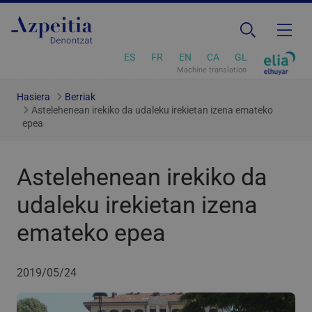
ES
FR
EN
CA
GL
Machine translation
Hasiera
Berriak
Astelehenean irekiko da udaleku irekietan izena emateko
epea
Astelehenean irekiko da
udaleku irekietan izena
emateko epea
2019/05/24