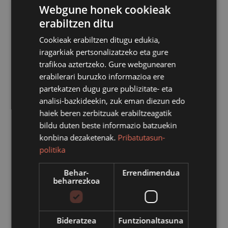
Webgune honek cookieak
erabiltzen ditu
Cookieak erabiltzen ditugu edukia,
iragarkiak pertsonalizatzeko eta gure
trafikoa aztertzeko. Gure webgunearen
erabilerari buruzko informazioa ere
partekatzen dugu gure publizitate- eta
analisi-bazkideekin, zuk eman diezun edo
haiek beren zerbitzuak erabiltzeagatik
bildu duten beste informazio batzuekin
konbina dezaketenak.
Pribatutasun-
politika
Behar-
Errendimendua
beharrezkoa
Munduko hainbat txokotatik Azpeitira etorri berri
direnentzat atzerritartasunaren inguruko informazio
saioa eskainiko du udalak. Saioa abokatu batek
bideratuko du eta, besteak beste, atzerritartasun
Bideratzea
Funtzionaltasuna