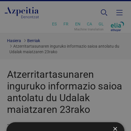
ES
FR
EN
CA
GL
Machine translation
Hasiera
Berriak
Atzerritartasunaren inguruko informazio saioa antolatu du
Udalak maiatzaren 23rako
Atzerritartasunaren
inguruko informazio saioa
antolatu du Udalak
maiatzaren 23rako
2022/05/18
×