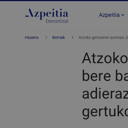
Azpeitia
Hasiera
Berriak
Atzoko gertaeren aurrean, Ud
Atzoko
bere b
adieraz
gertuk