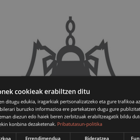
ek cookieak erabiltzen ditu
en ditugu edukia, iragarkiak pertsonalizatzeko eta gure trafikoa a
lerari buruzko informazioa ere partekatzen dugu gure publizitate
eman diezun edo haiek beren zerbitzuak erabiltzeagatik bildu dut
ekin konbina dezaketenak.
Pribatutasun-politika
ezkoa
Errendimendua
Bideratzea
Fun