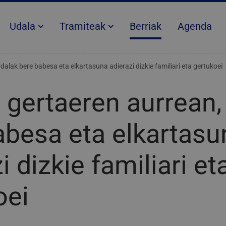
Udala
Tramiteak
Berriak
Agenda
alak bere babesa eta elkartasuna adierazi dizkie familiari eta gertukoei
 gertaeren aurrean,
abesa eta elkartasu
i dizkie familiari et
oei