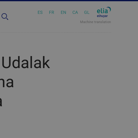
ES
FR
EN
CA
GL
Machine translation
 Udalak
na
a