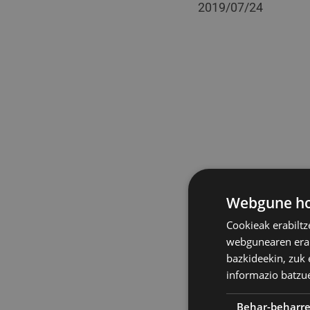
2019/07/24
Webgune hon
Cookieak erabiltz
webgunearen erabi
bazkideekin, zuk 
informazio batzu
Behar-beharr