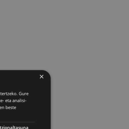
×
ztertzeko. Gure
- eta analisi-
en beste
tzionaltasuna