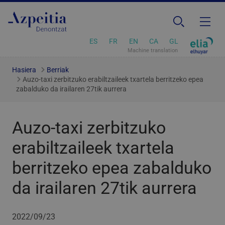
ES
FR
EN
CA
GL
Machine translation
Hasiera
Berriak
Auzo-taxi zerbitzuko erabiltzaileek txartela berritzeko epea
zabalduko da irailaren 27tik aurrera
Auzo-taxi zerbitzuko
erabiltzaileek txartela
berritzeko epea zabalduko
da irailaren 27tik aurrera
2022/09/23