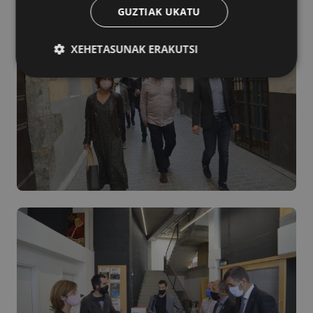
GUZTIAK UKATU
XEHETASUNAK ERAKUTSI
Behar-beharrezkoa
Errendimendua
Bideratzea
Funtzionaltasuna
Behar-beharrezkoak diren cookiek webgunearen
oinarrizko funtzionalitateak ahalbidetzen dituzte,
esate baterako erabiltzaileen saioa hastea eta
kontuen kudeaketa. Webgunea ezin da behar bezala
erabili guztiz beharrezkoak diren cookierik gabe.
Hornitzailea
/
Izena
Iraungitzea
Domeinua
CookieScriptConsent
urte bat
CookieScript
www.azpeitia.eus