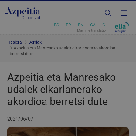
ES
FR
EN
CA
GL
Machine translation
Hasiera
Berriak
Azpeitia eta Manresako udalek elkarlanerako akordioa
berretsi dute
Azpeitia eta Manresako
udalek elkarlanerako
akordioa berretsi dute
2021/06/07