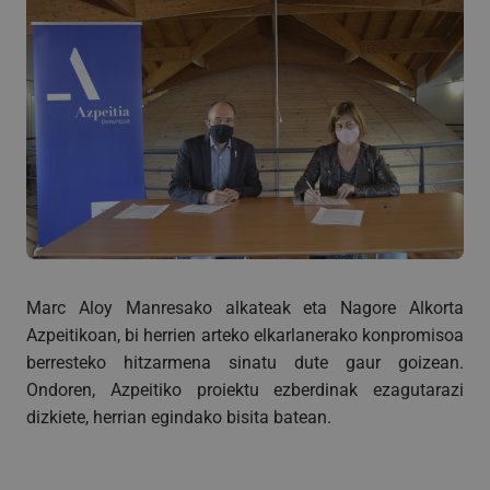
Marc Aloy Manresako alkateak eta Nagore Alkorta
Azpeitikoan, bi herrien arteko elkarlanerako konpromisoa
berresteko hitzarmena sinatu dute gaur goizean.
Ondoren, Azpeitiko proiektu ezberdinak ezagutarazi
dizkiete, herrian egindako bisita batean.