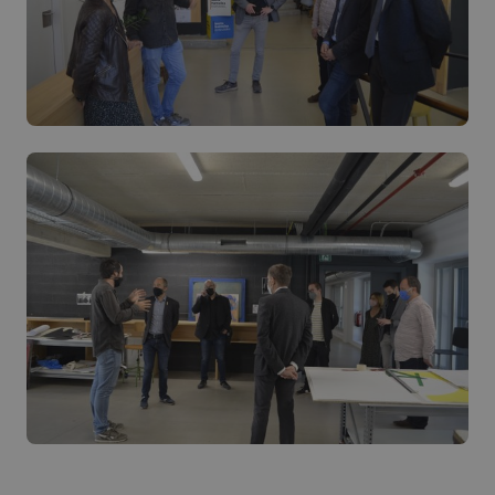
VISITOR_PRIVACY_METADATA
5 hilabete
YouTube
Google Pribatutasun Politika
4 aste
.youtube.com