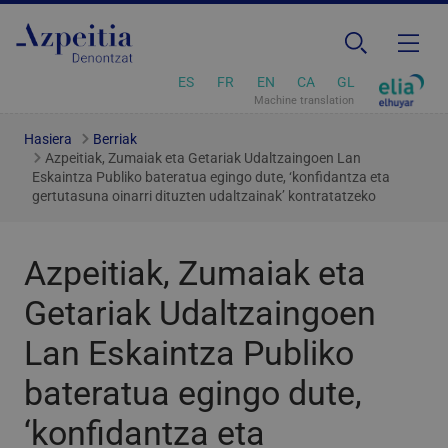
ES
FR
EN
CA
GL
Machine translation
Hasiera
Berriak
Azpeitiak, Zumaiak eta Getariak Udaltzaingoen Lan
Eskaintza Publiko bateratua egingo dute, ‘konfidantza eta
gertutasuna oinarri dituzten udaltzainak’ kontratatzeko
Azpeitiak, Zumaiak eta
Getariak Udaltzaingoen
Lan Eskaintza Publiko
bateratua egingo dute,
‘konfidantza eta