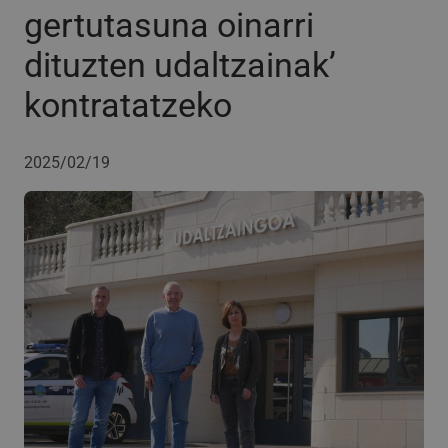
gertutasuna oinarri
dituzten udaltzainak’
kontratatzeko
2025/02/19