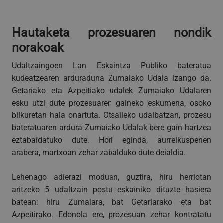
VISITOR_PRIVACY_METADATA
5 hilabete
YouTube
Google Pribatutasun Politika
4 aste
.youtube.com
Hautaketa prozesuaren nondik
norakoak
Udaltzaingoen Lan Eskaintza Publiko bateratua
kudeatzearen arduraduna Zumaiako Udala izango da.
Getariako eta Azpeitiako udalek Zumaiako Udalaren
esku utzi dute prozesuaren gaineko eskumena, osoko
bilkuretan hala onartuta. Otsaileko udalbatzan, prozesu
bateratuaren ardura Zumaiako Udalak bere gain hartzea
eztabaidatuko dute. Hori eginda, aurreikuspenen
arabera, martxoan zehar zabalduko dute deialdia.
Lehenago adierazi moduan, guztira, hiru herriotan
aritzeko 5 udaltzain postu eskainiko dituzte hasiera
batean: hiru Zumaiara, bat Getariarako eta bat
Azpeitirako. Edonola ere, prozesuan zehar kontratatu