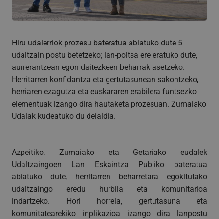
Hiru udalerriok prozesu bateratua abiatuko dute 5
udaltzain postu betetzeko; lan-poltsa ere eratuko dute,
aurrerantzean egon daitezkeen beharrak asetzeko.
Herritarren konfidantza eta gertutasunean sakontzeko,
herriaren ezagutza eta euskararen erabilera funtsezko
elementuak izango dira hautaketa prozesuan. Zumaiako
Udalak kudeatuko du deialdia.
Azpeitiko, Zumaiako eta Getariako eudalek
Udaltzaingoen Lan Eskaintza Publiko bateratua
abiatuko dute, herritarren beharretara egokitutako
udaltzaingo eredu hurbila eta komunitarioa
indartzeko. Hori horrela, gertutasuna eta
komunitatearekiko inplikazioa izango dira lanpostu