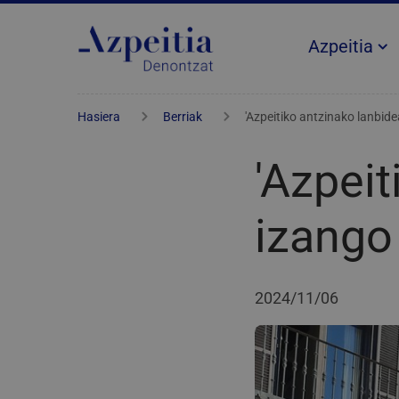
Azpeitia
Hasiera
Berriak
'Azpeitiko antzinako lanbid
'Azpeit
izango
2024/11/06