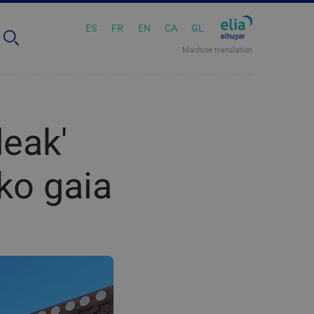
ES
FR
EN
CA
GL
Machine translation
deak'
ko gaia