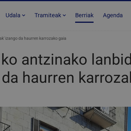
Udala
Tramiteak
Berriak
Agenda
eak' izango da haurren karrozako gaia
iko antzinako lanbi
 da haurren karroza