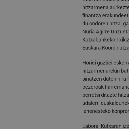
hitzarmena aurkeztek
finantza erakundeet
du ondoren hitza, g
Nuria Agirre Unzuet
Kutxabankeko Txiki
Euskara Koordinatza
Horiei guztiei esker
hitzarmenarekin bat
sinatzen duten hiru 
bezeroak harremanet
berretsi dituzte hit
udalerri euskaldunek
lehenesteko konpromi
Laboral Kutxaren ize