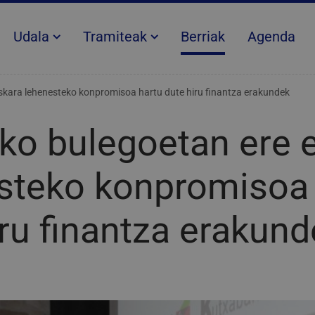
Udala
Tramiteak
Berriak
Agenda
uskara lehenesteko konpromisoa hartu dute hiru finantza erakundek
iko bulegoetan ere 
steko konpromisoa 
iru finantza erakun