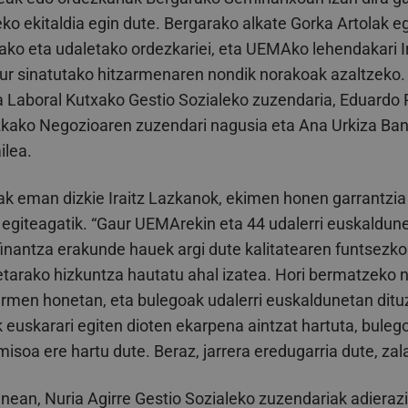
o ekitaldia egin dute. Bergarako alkate Gorka Artolak eg
ako eta udaletako ordezkariei, eta UEMAko lehendakari I
aur sinatutako hitzarmenaren nondik norakoak azaltzeko.
a Laboral Kutxako Gestio Sozialeko zuzendaria, Eduardo 
zkako Negozioaren zuzendari nagusia eta Ana Urkiza 
ilea.
rak eman dizkie Iraitz Lazkanok, ekimen honen garrantzia
 egiteagatik. “Gaur UEMArekin eta 44 udalerri euskaldun
finantza erakunde hauek argi dute kalitatearen funtsezko
arako hizkuntza hautatu ahal izatea. Hori bermatzeko n
zarmen honetan, eta bulegoak udalerri euskaldunetan dituz
 euskarari egiten dioten ekarpena aintzat hartuta, buleg
soa ere hartu dute. Beraz, jarrera eredugarria dute, zal
nean, Nuria Agirre Gestio Sozialeko zuzendariak adieraz