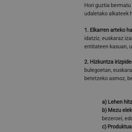
Hori guztia bermatu
udaletako alkateek h
1. Elkarren arteko 
idatziz, euskaraz iza
entitateen kasuan, u
2. Hizkuntza irizpid
bulegoetan, euskara
betetzeko asmoz, be
a) Lehen hit
b)
Mezu elek
bezeroei, edo
c)
Produktua