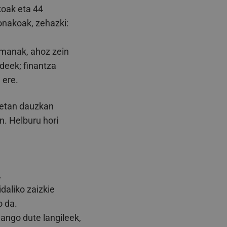
koak eta 44
Honakoak, zehazki:
emanak, ahoz zein
ldeek; finantza
 ere.
rietan dauzkan
. Helburu hori
.
daliko zaizkie
o da.
ango dute langileek,