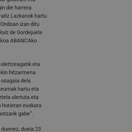
in die harrera
raitz Lazkanok hartu
 Ondoan izan ditu
Ruiz de Gordejuela
Bankoa ABANCAko
 ulertzeagatik eta
ekin hitzarmena
 osagaia dela
eurriak hartu eta
tela ulertuta eta
o horietan euskara
antzarik gabe”.
i duenez, duela 23