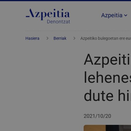
Azpeitia
Hasiera
Berriak
Azpeitiko bulegoetan ere e
Azpeit
lehene
dute h
2021/10/20