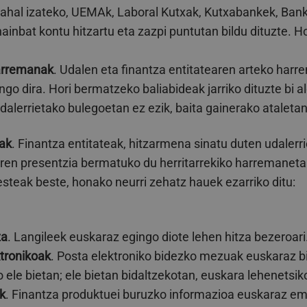
 ahal izateko, UEMAk, Laboral Kutxak, Kutxabankek, Ban
ainbat kontu hitzartu eta zazpi puntutan bildu dituzte. 
harremanak
. Udalen eta finantza entitatearen arteko harr
ngo dira. Hori bermatzeko baliabideak jarriko dituzte bi a
dalerrietako bulegoetan ez ezik, baita gainerako ataletan
eak
. Finantza entitateak, hitzarmena sinatu duten udaler
ren presentzia bermatuko du herritarrekiko harremanetan
steak beste, honako neurri zehatz hauek ezarriko ditu:
za
. Langileek euskaraz egingo diote lehen hitza bezeroari
tronikoak
. Posta elektroniko bidezko mezuak euskaraz bi
 ele bietan; ele bietan bidaltzekotan, euskara lehenetsik
k
. Finantza produktuei buruzko informazioa euskaraz em