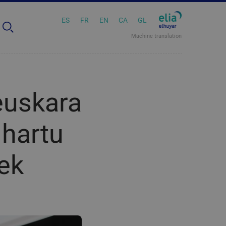
ES
FR
EN
CA
GL
Machine translation
euskara
hartu
dek