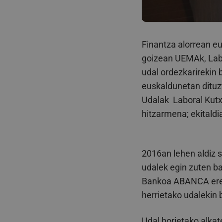
Finantza alorrean e
goizean UEMAk, Lab
udal ordezkarirekin 
euskaldunetan dituz
Udalak
Laboral Kut
hitzarmena; ekitaldi
2016an lehen aldiz 
udalek egin zuten ba
Bankoa ABANCA ere g
herrietako udalekin 
Udal horietako alka