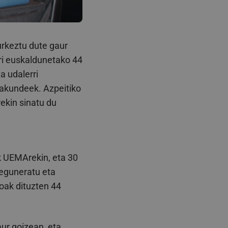
urkeztu dute gaur
i euskaldunetako 44
a udalerri
rakundeek. Azpeitiko
kin sinatu du
k UEMArekin, eta 30
 eguneratu eta
oak dituzten 44
ur goizean, eta