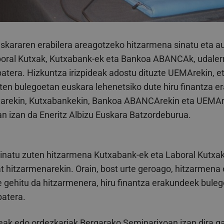
uskararen erabilera areagotzeko hitzarmena sinatu eta a
oral Kutxak, Kutxabank-ek eta Bankoa ABANCAk, udalerr
batera. Hizkuntza irizpideak adostu dituzte UEMArekin, et
ten bulegoetan euskara lehenetsiko dute hiru finantza e
xarekin, Kutxabankekin, Bankoa ABANCArekin eta UEMAre
an izan da Eneritz Albizu Euskara Batzordeburua.
sinatu zuten hitzarmena Kutxabank-ek eta Laboral Kutxa
t hitzarmenarekin. Orain, bost urte geroago, hitzarmena
ehitu da hitzarmenera, hiru finantza erakundeek buleg
batera.
teak edo ordezkariak Bergarako Seminarixoan izan dira ga