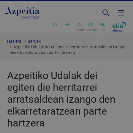
ES
FR
EN
CA
GL
Machine translation
Hasiera
Berriak
Azpeitiko Udalak dei egiten die herritarrei arratsaldean izango
den elkarretaratzean parte hartzera
Azpeitiko Udalak dei
egiten die herritarrei
arratsaldean izango den
elkarretaratzean parte
hartzera