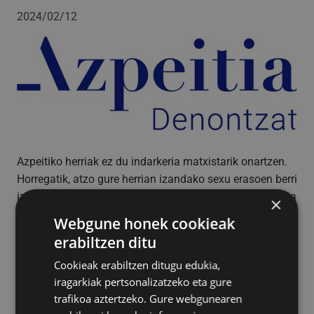
2024/02/12
Azpeitiko herriak ez du indarkeria matxistarik onartzen.
Horregatik, atzo gure herrian izandako sexu erasoen berri
izan ostean, eta arreta egokia bideratu zaiela ziurtatu eta
×
gero, Azpeitiko Udalak erabaki du inauterietako
Webgune honek cookieak
programazioa bertan behera uztea eta elkarretaratzera
erabiltzen ditu
deitzea gaur, 18:30ean, plazan.
Cookieak erabiltzen ditugu edukia,
iragarkiak pertsonalizatzeko eta gure
trafikoa aztertzeko. Gure webgunearen
Azpeitiko Udalak bere gaitzespen gogorrena azaldu nahi