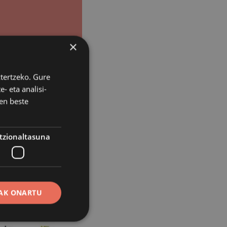
×
ztertzeko. Gure
- eta analisi-
en beste
tzionaltasuna
AK ONARTU