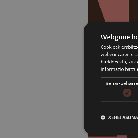
Webgune hon
Cookieak erabiltz
webgunearen erabi
bazkideekin, zuk 
informazio batzu
Behar-beharr
XEHETASUNA