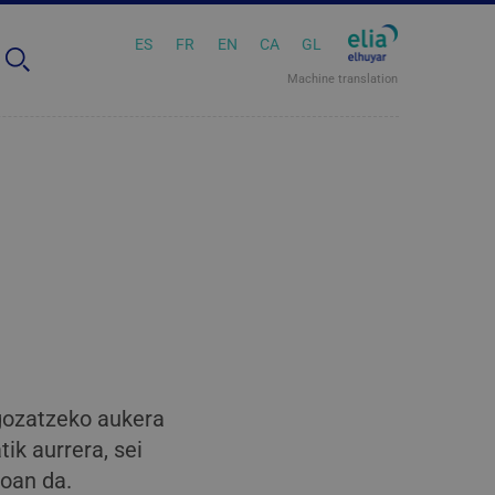
ES
FR
EN
CA
GL
Machine translation
gozatzeko aukera
ik aurrera, sei
doan da.