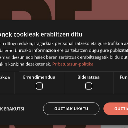
ek cookieak erabiltzen ditu
en ditugu edukia, iragarkiak pertsonalizatzeko eta gure trafikoa a
lerari buruzko informazioa ere partekatzen dugu gure publizitate
eman diezun edo haiek beren zerbitzuak erabiltzeagatik bildu dut
ekin konbina dezaketenak.
Pribatutasun-politika
ezkoa
Errendimendua
Bideratzea
Fun
K ERAKUTSI
GUZTIAK UKATU
GUZTI