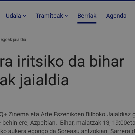
Udala
Tramiteak
Berriak
Agenda
inegoak jaialdia
ra iritsiko da bihar
k jaialdia
Q+ Zinema eta Arte Eszenikoen Bilboko Jaialdiaz 
 behin ere, Azpeitian. Bihar, maiatzak 13, 19:00etat
teko aukera egongo da Soreasu antzokian. Sarrera 