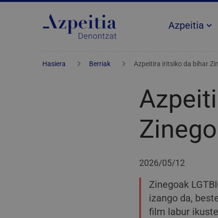
Azpeitia
Hasiera
Berriak
Azpeitira iritsiko da bihar Z
Azpeiti
Zinegoa
2026/05/12
Zinegoak LGTBI
izango da, beste
film labur ikus