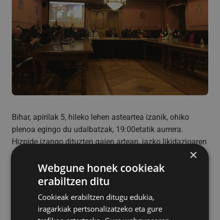
Bihar, apirilak 5, hileko lehen asteartea izanik, ohiko
plenoa egingo du udalbatzak, 19:00etatik aurrera.
Hizpide izango dituzten gaien artean, iazko likidazioaren
×
berri emango da.
Webgune honek cookieak
erabiltzen ditu
Cookieak erabiltzen ditugu edukia,
iragarkiak pertsonalizatzeko eta gure
Gai ordena