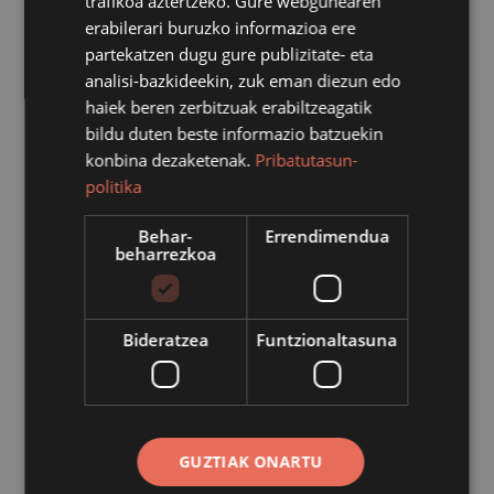
trafikoa aztertzeko. Gure webgunearen
erabilerari buruzko informazioa ere
1.- Udalbatzak 2022eko martxoaren 8an egindako akta
partekatzen dugu gure publizitate- eta
onartzea.
analisi-bazkideekin, zuk eman diezun edo
haiek beren zerbitzuak erabiltzeagatik
2.- 2021 aurrekontuen likidazioen berri ematea.
bildu duten beste informazio batzuekin
konbina dezaketenak.
Pribatutasun-
3.- Udalaren 2022ko aurrekontuan 1/2022 zenbakia
politika
duen kreditu aldaketaren berri ematea, kreditu
txertaketaren bidez.
Behar-
Errendimendua
beharrezkoa
4.- Udalaren 2022ko aurrekontuan 2/2022 zenbakia
duen kreditu aldaketaren berri ematea, kreditu
Bideratzea
Funtzionaltasuna
gehigarrien bidez.
5.- Udalaren 2022ko aurrekontuan 3/2022 eta 4/2022
zenbakia duten kreditu aldaketak onartzea, kreditu
gehigarrien bidez lehen kasuan eta konpromiso
GUZTIAK ONARTU
kredituen bidez bigarren kasuan.