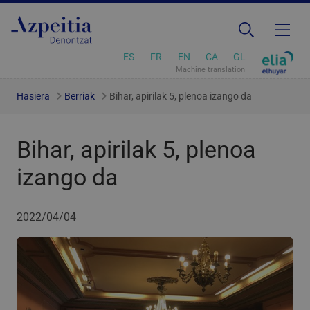
ES
FR
EN
CA
GL
Machine translation
Hasiera
Berriak
Bihar, apirilak 5, plenoa izango da
Bihar, apirilak 5, plenoa
izango da
2022/04/04