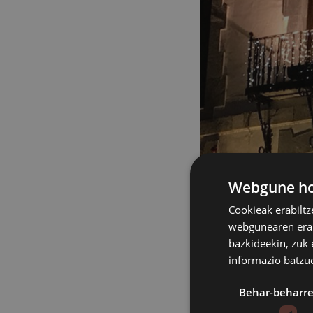
Webgune hon
Cookieak erabiltz
webgunearen erabi
bazkideekin, zuk 
informazio batzu
Behar-beharr