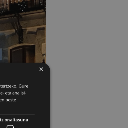
×
ztertzeko. Gure
- eta analisi-
en beste
tzionaltasuna