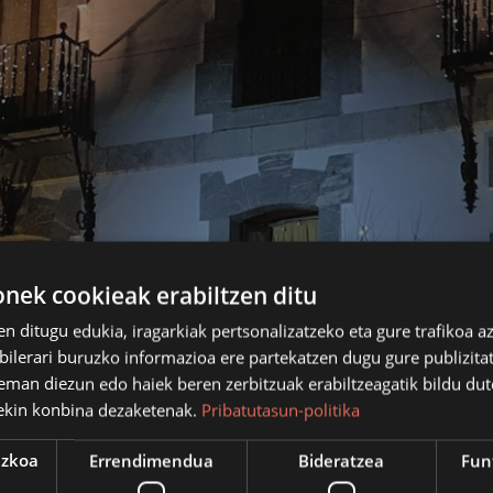
ek cookieak erabiltzen ditu
en ditugu edukia, iragarkiak pertsonalizatzeko eta gure trafikoa a
lerari buruzko informazioa ere partekatzen dugu gure publizitate
eman diezun edo haiek beren zerbitzuak erabiltzeagatik bildu dut
ekin konbina dezaketenak.
Pribatutasun-politika
ezkoa
Errendimendua
Bideratzea
Fun