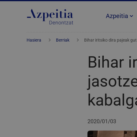
Azpeitia
Hasiera
Berriak
Bihar iritsiko dira pajeak g
Bihar i
jasotze
kabalg
2020/01/03