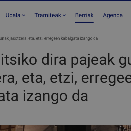
Udala
Tramiteak
Berriak
Agenda
utunak jasotzera, eta, etzi, erregeen kabalgata izango da
ritsiko dira pajeak 
ra, eta, etzi, errege
ata izango da