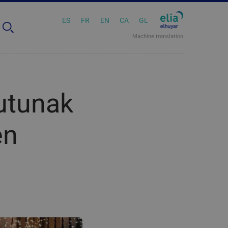
ES
FR
EN
CA
GL
Machine translation
gutunak
en