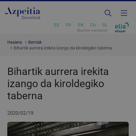
ES
FR
EN
CA
GL
Machine translation
Hasiera
Berriak
Bihartik aurrera irekita izango da kiroldegiko taberna
Bihartik aurrera irekita
izango da kiroldegiko
taberna
2020/02/19