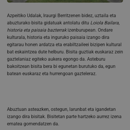
Azpeitiko Udalak, Iraurgi Berritzenen bidez, uztaila eta
abuzturako bisita gidatuak antolatu ditu
Loiola Bailara,
historia eta paisaia bazterrak
izenburupean. Ondare
kulturala, historia eta inguruko paisaia izango dira
egitarau honen ardatza eta erabiltzaileei bizipen kultural
bat eskaintzea dute helburu. Bisita guztiak euskaraz zein
gaztelaniaz egiteko aukera egongo da. Asteburu
bakoitzean bisita bera bi egunetan burutuko da, egun
batean euskaraz eta hurrengoan gazteleraz.
Abuztuan asteazken, ostegun, larunbat eta igandetan
izango dira bisitak. Bisitetan parte hartzeko aurrez izena
ematea gomendatzen da.