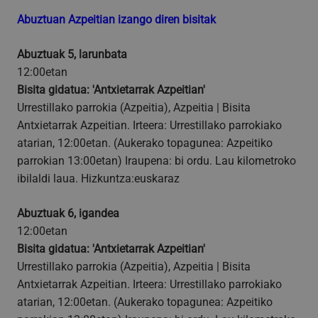
Abuztuan Azpeitian izango diren bisitak
Abuztuak 5, larunbata
12:00etan
Bisita gidatua: 'Antxietarrak Azpeitian'
Urrestillako parrokia (Azpeitia), Azpeitia | Bisita
Antxietarrak Azpeitian. Irteera: Urrestillako parrokiako
atarian, 12:00etan. (Aukerako topagunea: Azpeitiko
parrokian 13:00etan) Iraupena: bi ordu. Lau kilometroko
ibilaldi laua. Hizkuntza:euskaraz
Abuztuak 6, igandea
12:00etan
Bisita gidatua: 'Antxietarrak Azpeitian'
Urrestillako parrokia (Azpeitia), Azpeitia | Bisita
Antxietarrak Azpeitian. Irteera: Urrestillako parrokiako
atarian, 12:00etan. (Aukerako topagunea: Azpeitiko