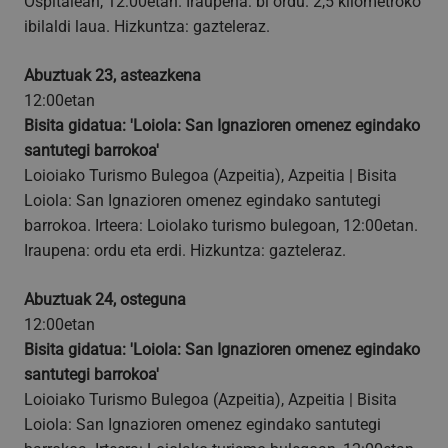
Ospitalean, 12:00etan. Iraupena: bi ordu. 2,5 kilometroko
ibilaldi laua. Hizkuntza: gazteleraz.
Abuztuak 23, asteazkena
VISITOR_PRIVACY_METADATA
5 hilabete
YouTube
Google Pribatutasun Politika
12:00etan
4 aste
.youtube.com
Bisita gidatua: 'Loiola: San Ignazioren omenez egindako
santutegi barrokoa'
Loioiako Turismo Bulegoa (Azpeitia), Azpeitia | Bisita
Loiola: San Ignazioren omenez egindako santutegi
barrokoa. Irteera: Loiolako turismo bulegoan, 12:00etan.
Iraupena: ordu eta erdi. Hizkuntza: gazteleraz.
Abuztuak 24, osteguna
12:00etan
Bisita gidatua: 'Loiola: San Ignazioren omenez egindako
santutegi barrokoa'
Loioiako Turismo Bulegoa (Azpeitia), Azpeitia | Bisita
Loiola: San Ignazioren omenez egindako santutegi