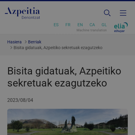
ES
FR
EN
CA
GL
Machine translation
Hasiera
Berriak
Bisita gidatuak, Azpeitiko sekretuak ezagutzeko
Bisita gidatuak, Azpeitiko
sekretuak ezagutzeko
2023/08/04