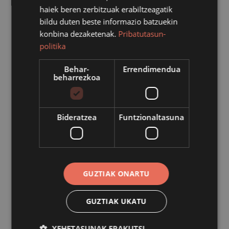
Loiola: San Ignazioren omenez egindako santutegi
haiek beren zerbitzuak erabiltzeagatik
barrokoa. Irteera: Loiolako Turismo Bulegoan, 12:00etan.
bildu duten beste informazio batzuekin
Iraupena: ordu eta erdi. Hizkuntza: euskaraz.
konbina dezaketenak.
Pribatutasun-
politika
Abuztuak 16, asteazkena
12:00etan
Behar-
Errendimendua
beharrezkoa
Bisita gidatua: 'Loiola: San Ignazioren omenez egindako
santutegi barrokoa'
Loioiako Turismo Bulegoa (Azpeitia), Azpeitia | Bisita
Loiola: San Ignazioren omenez egindako santutegi
Bideratzea
Funtzionaltasuna
barrokoa. Irteera: Loiolako turismo bulegoan, 12:00etan.
Iraupena: ordu eta erdi. Hizkuntza: gazteleraz.
Abuztuak 17, osteguna
GUZTIAK ONARTU
12:00etan
Bisita gidatua: 'Loiola: San Ignazioren omenez egindako
GUZTIAK UKATU
santutegi barrokoa'
Loioiako Turismo Bulegoa (Azpeitia), Azpeitia | Bisita
XEHETASUNAK ERAKUTSI