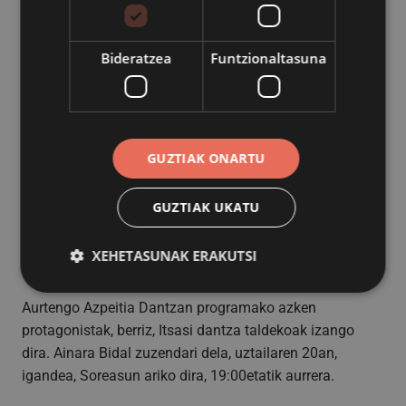
Luis Alberdi dantza suelto eskolako eta Juan Antxieta
musika eskolako ikasleen saioa izango da Soreasu
Bideratzea
Funtzionaltasuna
antzokian. Luis Alberdi eta Mari Jose Bikendi ariko dira
zuzendari lanetan.
Hurrengo asteburuan, berriz, hitzordu bikoitza izango da.
Larunbatean, uztailak 5, Sahatsa dantza taldearen
GUZTIAK ONARTU
emanaldia izango da plazan, 19:30etik aurera, Juan Luis
Lizabe zuzendari dela. Igandean, uztailak 6, 19:00etan,
GUZTIAK UKATU
saloiko dantzek hartuko dute Soreasu antzokia, Jose
Mari Orbegozo dantza eskolako ikasleen
XEHETASUNAK ERAKUTSI
emanaldiarekin.
Aurtengo Azpeitia Dantzan programako azken
protagonistak, berriz, Itsasi dantza taldekoak izango
Behar-beharrezkoa
Errendimendua
dira. Ainara Bidal zuzendari dela, uztailaren 20an,
Bideratzea
Funtzionaltasuna
igandea, Soreasun ariko dira, 19:00etatik aurrera.
Behar-beharrezkoak diren cookiek webgunearen
oinarrizko funtzionalitateak ahalbidetzen dituzte,