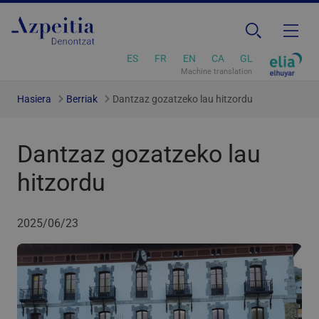
ES
FR
EN
CA
GL
Machine translation
Hasiera
Berriak
Dantzaz gozatzeko lau hitzordu
Dantzaz gozatzeko lau
hitzordu
2025/06/23