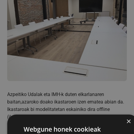
Azpeitiko Udalak eta IMH-k duten elkarlanaren
baitan,azaroko doako ikastaroen izen ematea abian da.
Ikastaroak bi modelitatetan eskainiko dira offline
(ikastarorako sarbidea izango du ikasleak eta epe
×
barruan bakoitzak bere erara egin beharko du) eta gela
Webgune honek cookieak
birtualean (ikastaroa ordutegi zehatz batean emango da,