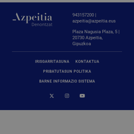
943157200 |
azpeitia@azpeitia.eus
Plaza Nagusia Plaza, 5 |
20730 Azpeitia,
Gipuzkoa
Google
IRISGARRITASUNA
KONTAKTUA
Pribatutasun Politika
VISITOR_PRIVACY_METADATA
5 hilabete
YouTube
4 aste
.youtube.com
PRIBATUTASUN POLITIKA
BARNE INFORMAZIO SISTEMA