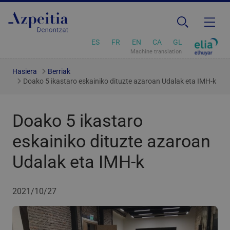
ES
FR
EN
CA
GL
Machine translation
Hasiera
Berriak
Doako 5 ikastaro eskainiko dituzte azaroan Udalak eta IMH-k
Doako 5 ikastaro
eskainiko dituzte azaroan
Udalak eta IMH-k
2021/10/27