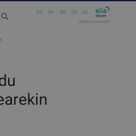
ES
FR
EN
CA
GL
Machine translation
n
 du
earekin