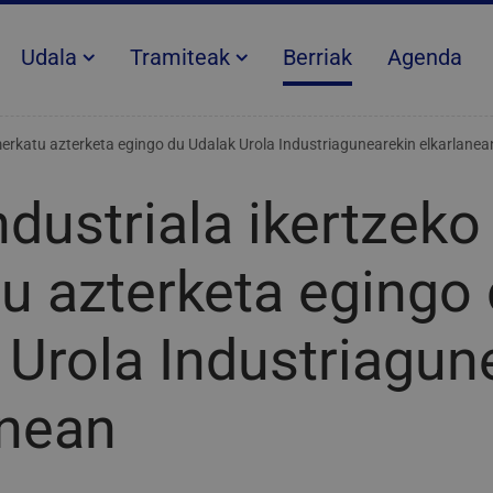
Udala
Tramiteak
Berriak
Agenda
merkatu azterketa egingo du Udalak Urola Industriagunearekin elkarlanea
dustriala ikertzeko
u azterketa egingo
 Urola Industriagun
anean