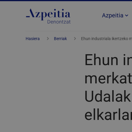
Azpeitia
Hasiera
Berriak
Ehun industriala ikertzeko 
Ehun in
merkat
Udalak
elkarl