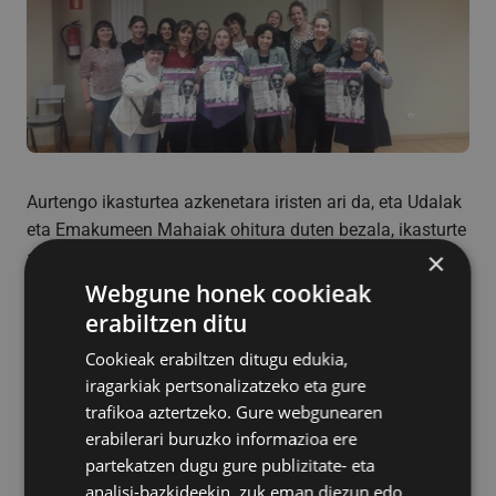
Aurtengo ikasturtea azkenetara iristen ari da, eta Udalak
eta Emakumeen Mahaiak ohitura duten bezala, ikasturte
×
amaierako jaialdia antolatu dute. Helburua da
ikasturtean zehar Emakumeen Txokoan garatu dituzten
Webgune honek cookieak
Jabetze Eskolako ikastaro eta ekimenetan parte hartu
erabiltzen ditu
duten emakumeak elkartzea, beren esperientziak
Cookieak erabiltzen ditugu edukia,
partekatzea eta egindako lanaren emaitza herriratzea.
iragarkiak pertsonalizatzeko eta gure
Jaialdia ekaianren 14ab izango da, 18:30etan hasita,
trafikoa aztertzeko. Gure webgunearen
Sanagustinen.
erabilerari buruzko informazioa ere
partekatzen dugu gure publizitate- eta
analisi-bazkideekin, zuk eman diezun edo