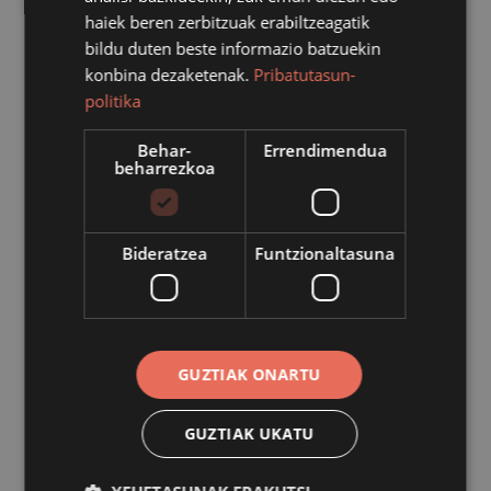
Ekainaren 14an izango da jailadi nagusia, baina
haiek beren zerbitzuak erabiltzeagatik
dagoeneko hasi dira ikasturtean egindakoa erakusten.
bildu duten beste informazio batzuekin
Hala, herenegundik hilaren 17a arte Sanagustinen
konbina dezaketenak.
Pribatutasun-
emakumeek egindako eskulanak dira ikusgai,
politika
Sanagustin kulturgunean.
Behar-
Errendimendua
beharrezkoa
Jaialdi nagusiaren egitaraua
Bideratzea
Funtzionaltasuna
18:30ean, 'Pakean dagoenari pakean utzi'.
Mirari
Martiarena eta Idoia Torregarairen binakako umore
bakarrizketa saioa.
GUZTIAK ONARTU
19:30ean, bertso poteo feminista.
Julene Iturbe, Maddi
Ayestaran eta Lierni Rekondorekin, plazatik hasita.
GUZTIAK UKATU
21:00etan, Emakume afaria.