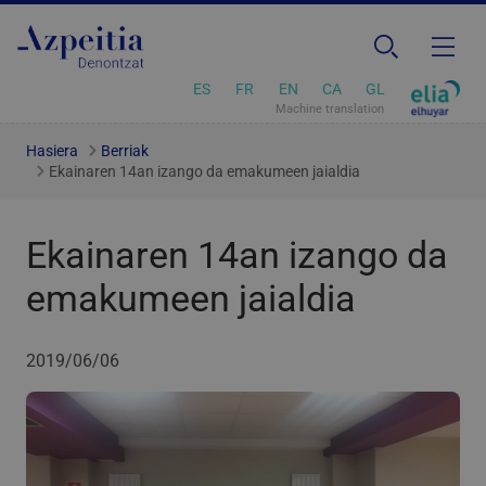
ES
FR
EN
CA
GL
Machine translation
Hasiera
Berriak
Ekainaren 14an izango da emakumeen jaialdia
Ekainaren 14an izango da
emakumeen jaialdia
2019/06/06