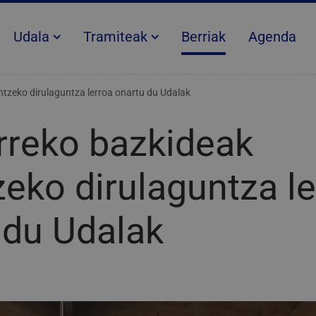
Udala
Tramiteak
Berriak
Agenda
ntzeko dirulaguntza lerroa onartu du Udalak
rreko bazkideak
zeko dirulaguntza le
 du Udalak