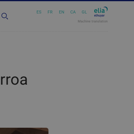
ES
FR
EN
CA
GL
Machine translation
rroa