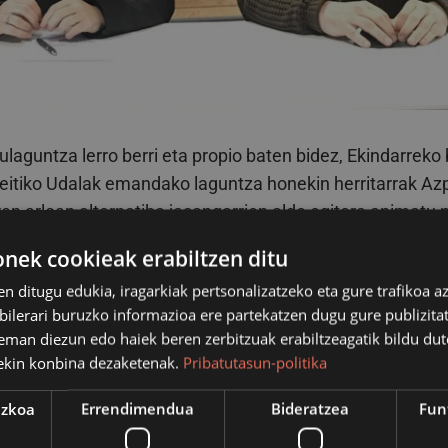
ulaguntza lerro berri eta propio baten bidez, Ekindarreko
eitiko Udalak emandako laguntza honekin herritarrak Azp
ren arloan alternatiba jasangarrien alde egitera animatu n
00€koa izango da, gehienezkoa ekarpenaren €50a izanik
ek cookieak erabiltzen ditu
itarrentzako laguntza handiagoa izango da, gehienez er
en ditugu edukia, iragarkiak pertsonalizatzeko eta gure trafikoa a
lerari buruzko informazioa ere partekatzen dugu gure publizitate
eman diezun edo haiek beren zerbitzuak erabiltzeagatik bildu dut
r azpeitiarron energia kooperatibaren abiapunturako bat
ekin konbina dezaketenak.
Pribatutasun-politika
ak Ekindarreko bazkide egiten direnei bideratutako lagu
man nahi izan dituzte Nagore Alkorta alkateak eta Aitor
ezkoa
Errendimendua
Bideratzea
Fun
eburuak.