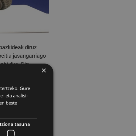
 bazkideak diruz
eitia jasangarriago
ahi dira. Diru
×
. Egoera ekonomiko
e 1.000€koa.
ztertzeko. Gure
- eta analisi-
en beste
zarra egin ostean,
ntzen inguruko
 Bereziartua
tzionaltasuna