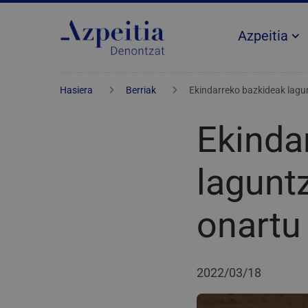
Azpeitia
Hasiera
Berriak
Ekindarreko bazkideak lagu
Ekinda
lagunt
onartu
2022/03/18