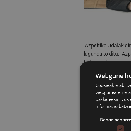
Azpeitiko Udalak dir
lagunduko ditu. Azp
bat izan eta energia
laguntza orokorra 5
Webgune hon
zailean dauden herr
Cookieak erabiltz
webgunearen erabi
bazkideekin, zuk 
Asteazkenean Ekinda
informazio batzu
gaur, Azpeitiko Udal
xehetasun gehiago e
Behar-beharr
Ingurumen Batzord