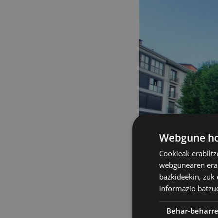
Webgune hon
Cookieak erabiltz
webgunearen erabi
bazkideekin, zuk 
informazio batzu
Behar-beharr