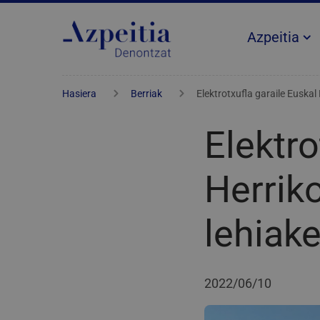
Azpeitia
Hasiera
Berriak
Elektrotxufla garaile Euskal
Elektro
Herriko
lehiak
2022/06/10