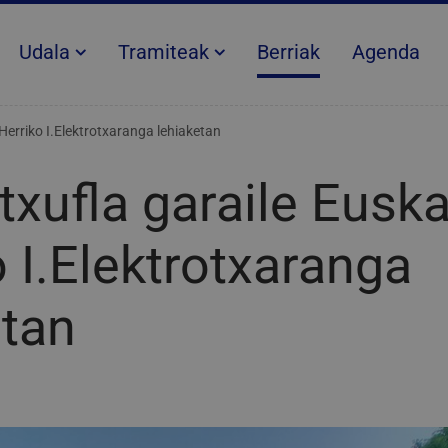
Udala
Tramiteak
Berriak
Agenda
 Herriko I.Elektrotxaranga lehiaketan
txufla garaile Euska
 I.Elektrotxaranga
etan