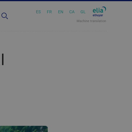
ES
FR
EN
CA
GL
Machine translation
l