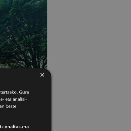
×
ztertzeko. Gure
- eta analisi-
en beste
tzionaltasuna