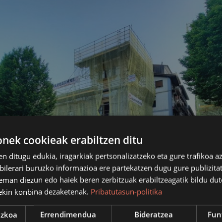
ek cookieak erabiltzen ditu
en ditugu edukia, iragarkiak pertsonalizatzeko eta gure trafikoa a
lerari buruzko informazioa ere partekatzen dugu gure publizitate
eman diezun edo haiek beren zerbitzuak erabiltzeagatik bildu dut
ekin konbina dezaketenak.
Pribatutasun-politika
ezkoa
Errendimendua
Bideratzea
Fun