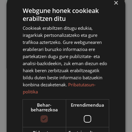
×
Webgune honek cookieak
erabiltzen ditu
Cookieak erabiltzen ditugu edukia,
iragarkiak pertsonalizatzeko eta gure
trafikoa aztertzeko. Gure webgunearen
erabilerari buruzko informazioa ere
partekatzen dugu gure publizitate- eta
analisi-bazkideekin, zuk eman diezun edo
haiek beren zerbitzuak erabiltzeagatik
bildu duten beste informazio batzuekin
konbina dezaketenak.
Pribatutasun-
politika
Behar-
Errendimendua
beharrezkoa