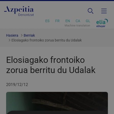
ES
FR
EN
CA
GL
Machine translation
Hasiera
Berriak
Elosiagako frontoiko zorua berritu du Udalak
Elosiagako frontoiko
zorua berritu du Udalak
2019/12/12