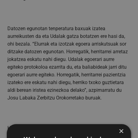
Datozen egunotan tenperatura baxuak izatea
aurreikusten da eta Udalak gatza botatzen ere hasi da,
ohi bezala. “Elurrak eta izotzak egoera arriskutsuak sor
ditzake datozen egunotan. Horregatik, herritarrei arretaz
jokatzea eskatu nahi diegu. Udalak egoerari aurre
egiteko protokoloa ezarrita du, eta baliabideak jarri ditu
egoerari aurre egiteko. Horregatik, herritarrei pazientzia
izateko ere eskatu nahi diegu, herriko txoko guztietara
aldi berean iristea ezinezkoa delako”, azpimarratu du
Josu Labaka Zerbitzu Orokorretako buruak.
Herritarrek dozein arazoren aurrean, udaltzaingora deitu
×
dezakete: 943 15 13 13 telefonora.