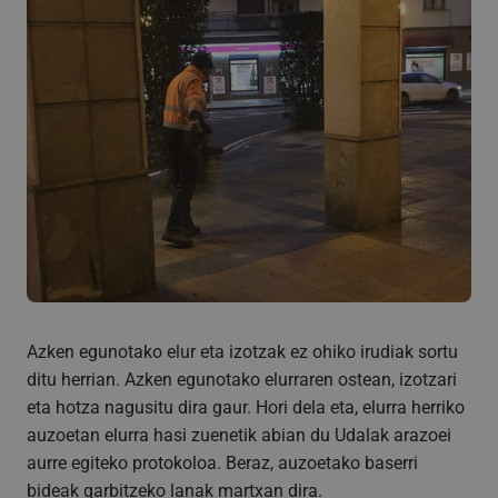
Azken egunotako elur eta izotzak ez ohiko irudiak sortu
ditu herrian. Azken egunotako elurraren ostean, izotzari
eta hotza nagusitu dira gaur. Hori dela eta, elurra herriko
auzoetan elurra hasi zuenetik abian du Udalak arazoei
aurre egiteko protokoloa. Beraz, auzoetako baserri
bideak garbitzeko lanak martxan dira.