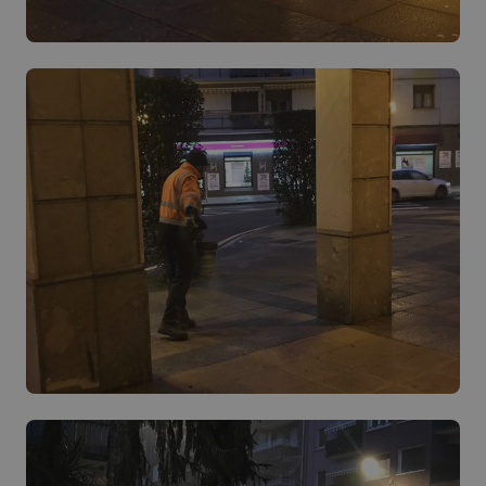
CookieScriptConsent
urte bat
CookieScript
www.azpeitia.eus
VISITOR_PRIVACY_METADATA
5 hilabete
YouTube
Google Pribatutasun Politika
4 aste
.youtube.com