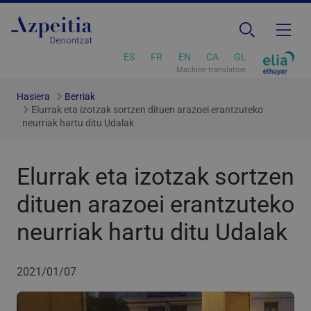
ES
FR
EN
CA
GL
Machine translation
Hasiera
Berriak
Elurrak eta izotzak sortzen dituen arazoei erantzuteko
neurriak hartu ditu Udalak
Elurrak eta izotzak sortzen
dituen arazoei erantzuteko
neurriak hartu ditu Udalak
2021/01/07