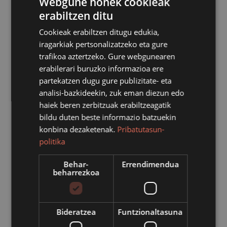
Webgune honek cookieak
erabiltzen ditu
Cookieak erabiltzen ditugu edukia,
iragarkiak pertsonalizatzeko eta gure
trafikoa aztertzeko. Gure webgunearen
erabilerari buruzko informazioa ere
partekatzen dugu gure publizitate- eta
analisi-bazkideekin, zuk eman diezun edo
haiek beren zerbitzuak erabiltzeagatik
bildu duten beste informazio batzuekin
konbina dezaketenak.
Pribatutasun-
politika
Behar-
Errendimendua
beharrezkoa
Bideratzea
Funtzionaltasuna