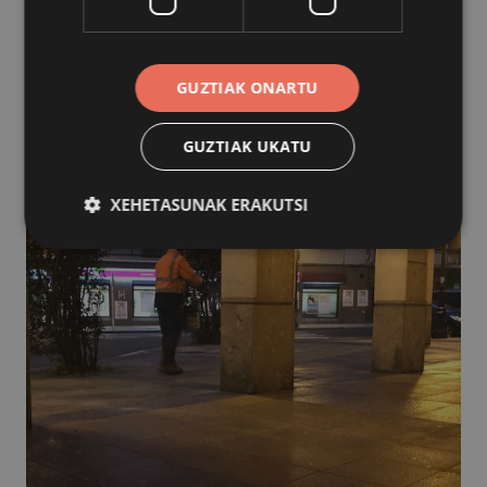
GUZTIAK ONARTU
GUZTIAK UKATU
XEHETASUNAK ERAKUTSI
Behar-beharrezkoa
Errendimendua
Bideratzea
Funtzionaltasuna
Behar-beharrezkoak diren cookiek webgunearen
oinarrizko funtzionalitateak ahalbidetzen dituzte,
esate baterako erabiltzaileen saioa hastea eta
kontuen kudeaketa. Webgunea ezin da behar bezala
erabili guztiz beharrezkoak diren cookierik gabe.
Hornitzailea
/
Izena
Iraungitzea
Domeinua