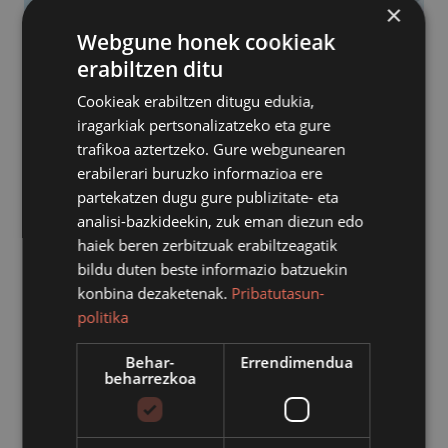
×
Webgune honek cookieak
erabiltzen ditu
Cookieak erabiltzen ditugu edukia,
iragarkiak pertsonalizatzeko eta gure
trafikoa aztertzeko. Gure webgunearen
erabilerari buruzko informazioa ere
partekatzen dugu gure publizitate- eta
analisi-bazkideekin, zuk eman diezun edo
haiek beren zerbitzuak erabiltzeagatik
bildu duten beste informazio batzuekin
konbina dezaketenak.
Pribatutasun-
Herritar askorentzat nahasgarriak izaten dira argindar
politika
eta gas fakturak, kosta egiten baita faktura horietan
ageri diren kontzeptu batzuk ulertzea. Fakturak ondo
Behar-
Errendimendua
beharrezkoa
ulertzea, ordea, beharrezkoa da norbere kontratu eta
kontsumoei buruzko erabaki zuzenak hartzeko.