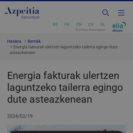
ES
FR
EN
CA
GL
Machine translation
Hasiera
Berriak
Energia fakturak ulertzen laguntzeko tailerra egingo dute
asteazkenean
Energia fakturak ulertzen
laguntzeko tailerra egingo
dute asteazkenean
2024/02/19