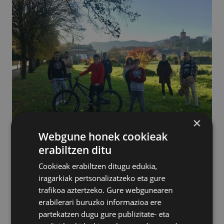
×
Webgune honek cookieak
erabiltzen ditu
Abenduan abiatu zuen Azpeitiko Udalak Izarraizko Atea
Cookieak erabiltzen ditugu edukia,
Parkean Skateparka egiteko lehiaketa publikoa.
iragarkiak pertsonalizatzeko eta gure
Dagoeneko esleitu da eta Zut skateparks sociedad
trafikoa aztertzeko. Gure webgunearen
limitada enpresak egingo du parke berria. Zaletuekin
erabilerari buruzko informazioa ere
adostuta osatu zen proiektua eta 303.907,61€ko
partekatzen dugu gure publizitate- eta
inbertsioa egingo da horretarako.