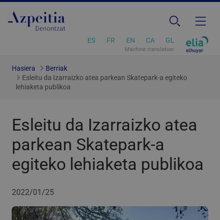
ES
FR
EN
CA
GL
Machine translation
Hasiera
Berriak
Esleitu da Izarraizko atea parkean Skatepark-a egiteko
lehiaketa publikoa
Esleitu da Izarraizko atea
parkean Skatepark-a
egiteko lehiaketa publikoa
2022/01/25