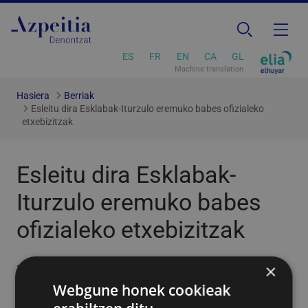
ES
FR
EN
CA
GL
Machine translation
Hasiera
Berriak
Esleitu dira Esklabak-Iturzulo eremuko babes ofizialeko
etxebizitzak
Esleitu dira Esklabak-
Iturzulo eremuko babes
ofizialeko etxebizitzak
×
2019/04/05
Webgune honek cookieak