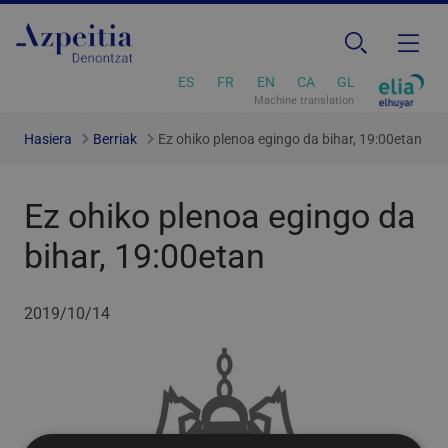
ES
FR
EN
CA
GL
Machine translation
Hasiera
Berriak
Ez ohiko plenoa egingo da bihar, 19:00etan
Ez ohiko plenoa egingo da
bihar, 19:00etan
2019/10/14