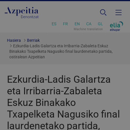
ES
FR
EN
CA
GL
Machine translation
Hasiera
Berriak
Ezkurdia-Ladis Galartza eta Irribarria-Zabaleta Eskuz
Binakako Txapelketa Nagusiko final laurdenetako partida,
ostiralean Azpeitian
Ezkurdia-Ladis Galartza
eta Irribarria-Zabaleta
Eskuz Binakako
Txapelketa Nagusiko final
laurdenetako partida,