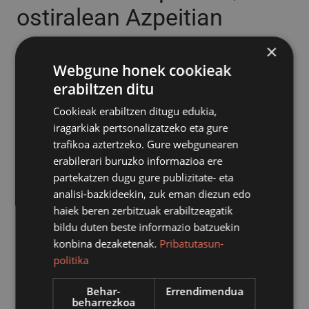
ostiralean Azpeitian
×
2019/02/05
Webgune honek cookieak
erabiltzen ditu
Cookieak erabiltzen ditugu edukia,
iragarkiak pertsonalizatzeko eta gure
trafikoa aztertzeko. Gure webgunearen
erabilerari buruzko informazioa ere
partekatzen dugu gure publizitate- eta
analisi-bazkideekin, zuk eman diezun edo
haiek beren zerbitzuak erabiltzeagatik
bildu duten beste informazio batzuekin
konbina dezaketenak.
Pribatutasun-
politika
Behar-
Errendimendua
Eskuz Binakako Txapelketa Nagusiako final
beharrezkoa
laurdenetako bat jokatuko dute ostiralean, otsailak 8,