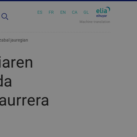
ES
FR
EN
CA
GL
Machine translation
zabal jauregian
iaren
da
aurrera