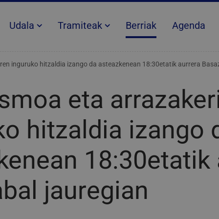
Udala
Tramiteak
Berriak
Agenda
ren inguruko hitzaldia izango da asteazkenean 18:30etatik aurrera Basa
smoa eta arrazaker
ko hitzaldia izango 
kenean 18:30etatik 
bal jauregian