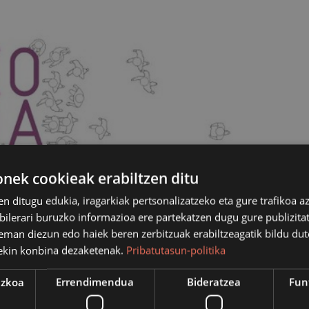
ek cookieak erabiltzen ditu
en ditugu edukia, iragarkiak pertsonalizatzeko eta gure trafikoa a
lerari buruzko informazioa ere partekatzen dugu gure publizitate
eman diezun edo haiek beren zerbitzuak erabiltzeagatik bildu dut
ekin konbina dezaketenak.
Pribatutasun-politika
ezkoa
Errendimendua
Bideratzea
Fun