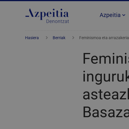
Azpeitia
Hasiera
Berriak
Feminismoa eta arrazakeria
Femini
inguru
asteaz
Basaza