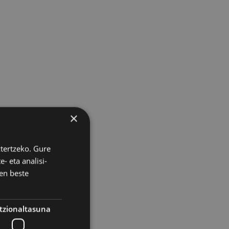
×
ztertzeko. Gure
- eta analisi-
en beste
tzionaltasuna