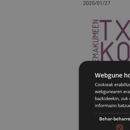
2020/01/27
Webgune hon
Cookieak erabiltz
webgunearen erabi
bazkideekin, zuk 
informazio batzu
Behar-beharr