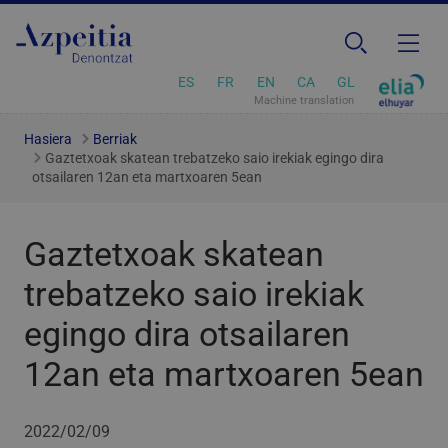
ES
FR
EN
CA
GL
Machine translation
Hasiera
Berriak
Gaztetxoak skatean trebatzeko saio irekiak egingo dira
otsailaren 12an eta martxoaren 5ean
Gaztetxoak skatean
trebatzeko saio irekiak
egingo dira otsailaren
12an eta martxoaren 5ean
2022/02/09