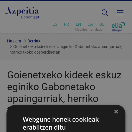
ES
FR
EN
CA
GL
Machine translation
Hasiera
Berriak
Goienetxeko kideek eskuz eginiko Gabonetako apaingarriak,
herriko txoko desberdinetan
Goienetxeko kideek eskuz
eginiko Gabonetako
apaingarriak, herriko
txoko desberdinetan
×
Webgune honek cookieak
erabiltzen ditu
2021/12/14