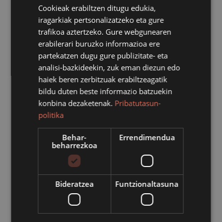
Cookieak erabiltzen ditugu edukia,
iragarkiak pertsonalizatzeko eta gure
trafikoa aztertzeko. Gure webgunearen
erabilerari buruzko informazioa ere
partekatzen dugu gure publizitate- eta
analisi-bazkideekin, zuk eman diezun edo
haiek beren zerbitzuak erabiltzeagatik
bildu duten beste informazio batzuekin
konbina dezaketenak.
Pribatutasun-
politika
Behar-
Errendimendua
beharrezkoa
Beste urte batez, Goienetxe Fundazioko kideek egindako
Bideratzea
Funtzionaltasuna
Gabonetako apaingarriekin atonduko dituzte herriko
eraikin publikoak eta Bertan Merkatari Elkarteko kide
diren dendak. Ohiturari jarraituz, kortxo, kafe kapsula,