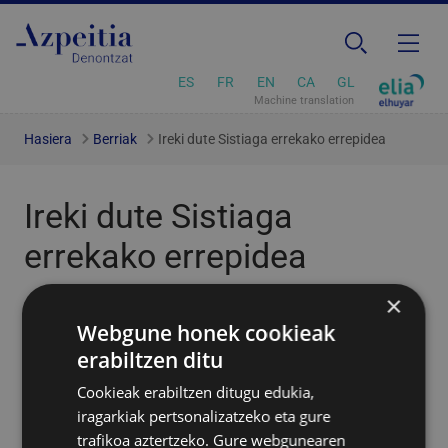
ES
FR
EN
CA
GL
Machine translation
Hasiera
Berriak
Ireki dute Sistiaga errekako errepidea
Ireki dute Sistiaga
errekako errepidea
×
2024/10/16
Webgune honek cookieak
erabiltzen ditu
Cookieak erabiltzen ditugu edukia,
iragarkiak pertsonalizatzeko eta gure
trafikoa aztertzeko. Gure webgunearen