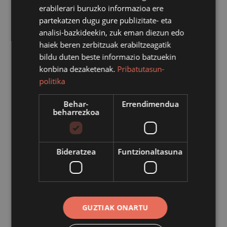
erabilerari buruzko informazioa ere
partekatzen dugu gure publizitate- eta
analisi-bazkideekin, zuk eman diezun edo
haiek beren zerbitzuak erabiltzeagatik
bildu duten beste informazio batzuekin
konbina dezaketenak.
Pribatutasun-
politika
Behar-
Errendimendua
beharrezkoa
Bideratzea
Funtzionaltasuna
Sistiaga erreka inguruan zuhaitz bat bota du haizeak
gaur goizean. Suhiltzaileek zuhaitza erretiratu artean,
itxita egon da errepidea, baina dagoeneko ireki dute.
GUZTIAK ONARTU